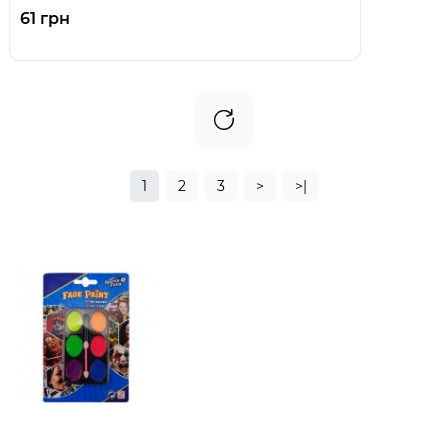
61 грн
1
2
3
>
>|