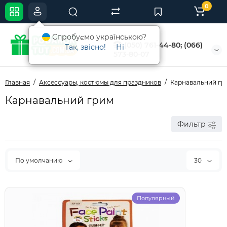
0
Спробуємо українською?
(050) 761-44-80; (066)
Так, звісно!
Ні
573-80-07
Главная
Аксессуары, костюмы для праздников
Карнавальний гр
Карнавальний грим
Фильтр
По умолчанию
30
Популярный