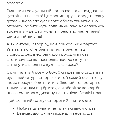
веселою!
Смішний і сексуальний водночас - таке поєднання
зустрінеш нечасто! Цифровий друк передає кожну
деталь цього спокусливого образу так чітко, що
оточуючі робитимуть подвійний take, намагаючись
зрозуміти - це фартух чи ви реально маєте такий
шикарний вигляд!
А які ситуації створює цей прикольний фартух!
Уявіть: ви стоїте біля плити, чаклуєте над
сковорідкою, а чоловік, що проходить повз,
спотикається від несподіванки. Бо як тут не
спіткнутися, коли на кухні така краса?
Оригінальний розмір 80х60 см ідеально сидить на
будь-якій фігурі, створюючи той самий ефект «вау,
що за красуня біля плити?» Якісний поліестер не
тільки захищає від бризок, а й зберігає всі фарби
цього сміливого дизайну навіть після безлічі прань.
Цей смішний фартух створений для тих, хто:
Любить дивувати не тільки смаком страв
Вважає, що кухня - місце для веселощів