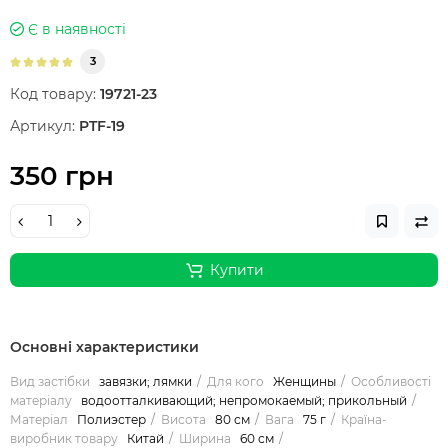
Є в наявності
3
Код товару:
19721-23
Артикул:
PTF-19
350 грн
Купити
Основні характеристики
Вид застібки
завязки; лямки
Для кого
Женщины
Особливості
матеріалу
водоотталкивающий; непромокаемый; прикольный
Матеріал
Полиэстер
Висота
80 см
Вага
75 г
Країна-
виробник товару
Китай
Ширина
60 см