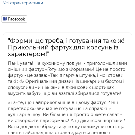
Усі характеристики
Facebook
"Форми що треба, і готування таке ж!
Прикольний фартух для красунь із
характером!"
Пані, увага! На кухонному подіумі - приголомшливий
смішний фартух «Готуємо з Формами»! Це не просто
фартух - це заява: «Так, я гаряча штучка, і мої страви
такі ж!» Оригінальний дизайн із шикарним бюстом і
спокусливими ніжками в джинсових шортиках
змусить забути, що ви взагалі збиралися готувати!
Знаєте, що найприкольніше в цьому фартусі? Він
перетворює звичайне готування на справжнє
кулінарне шоу! Ви більше не просто ріжете салат -
ви створюєте перформанс! А ці джинсові шортики?
Вони додають образу таку нотку невимушеності, що
навіть найскладніша страва здається легкою і