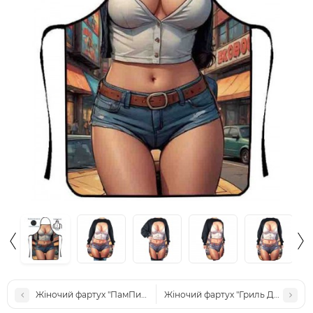
Жіночий фартух "ПамПишечка"
Жіночий фартух "Гриль Дива"