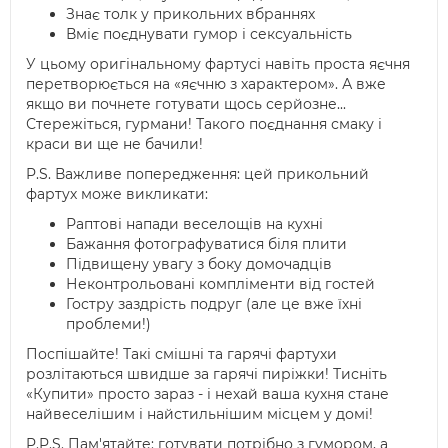
Знає толк у прикольних вбраннях
Вміє поєднувати гумор і сексуальність
У цьому оригінальному фартусі навіть проста яєчня
перетворюється на «яєчню з характером». А вже
якщо ви почнете готувати щось серйозне...
Стережіться, гурмани! Такого поєднання смаку і
краси ви ще не бачили!
P.S. Важливе попередження: цей прикольний
фартух може викликати:
Раптові напади веселощів на кухні
Бажання фотографуватися біля плити
Підвищену увагу з боку домочадців
Неконтрольовані компліменти від гостей
Гостру заздрість подруг (але це вже їхні
проблеми!)
Поспішайте! Такі смішні та гарячі фартухи
розлітаються швидше за гарячі пиріжки! Тисніть
«Купити» просто зараз - і нехай ваша кухня стане
найвеселішим і найстильнішим місцем у домі!
P.P.S. Пам'ятайте: готувати потрібно з гумором, а