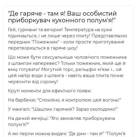
"Де гаряче - там я! Ваш особистий
приборкувач кухонного полум'я!"
Гей, гурмани та вечірки! Температура на кухні
піднімається, і не лише через плиту! Представляємо
передник "Пожежник" - коли просте приготування
перетворюється в гаряче шоу!
Що може бути сексуальніше чоловічого пожежника
з шлангом наперевес? Тільки пожежник, який ще й
вміє готувати! Могутній торс, рельєфні м'язи і... ой
цей напір води з шланга - навіть ваша плита почне
червоніти від сорому!
Круті моменти для ефектного появи:
На барбекю: "Спокійно, я контролюю цей вогонь!"
У мангалі: "Шашлик гарячий? Зараз охолодимо!"
На дачній вечірці: "Хто замовляв приборкувача
полум'я?"
А які перли можна видачі: "Де дим - там я!" "Полум'я