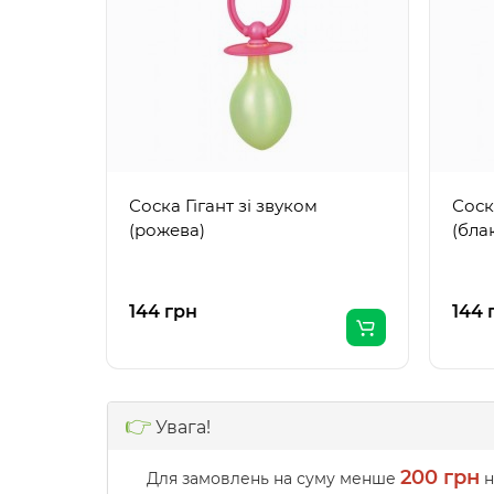
Соска Гігант зі звуком
Соск
(рожева)
(бла
144 грн
144 
👉
Увага!
200 грн
Для замовлень на суму менше
н