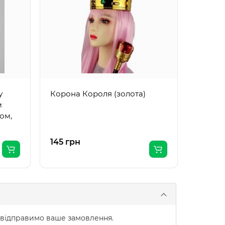
Poms (
у
Корона Короля (золота)
м
ом,
145 грн
151 грн
 відправимо ваше замовлення.