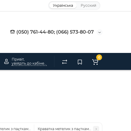
Українська
Русский
(050) 761-44-80; (066) 573-80-07
0
Привіт,
увійдіть до кабінету
телик з паєтками (жовта)
Краватка метелик з паєтками (блакитна)