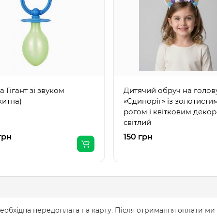
а Гігант зі звуком
Дитячий обруч на голов
китна)
«Єдиноріг» із золотисти
рогом і квітковим декор
світлий
грн
150 грн
еобхідна передоплата на карту. Після отримання оплати ми