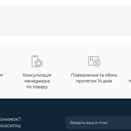
нт
Консультація
Повернення та обмін
менеджера
протягом 14 днів
по товару
і знижок?
розсилку