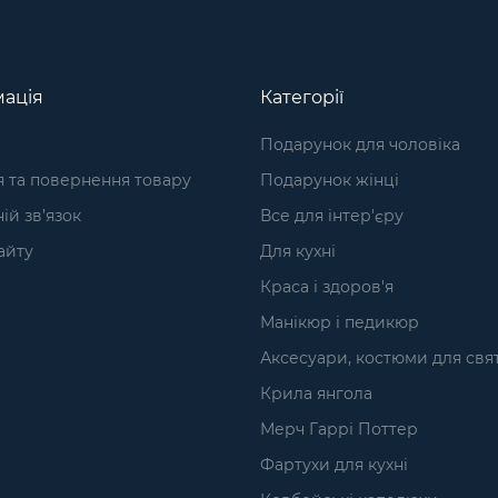
ація
Категорії
Подарунок для чоловіка
я та повернення товару
Подарунок жінці
ій зв’язок
Все для інтер'єру
айту
Для кухні
Краса і здоров'я
Манікюр і педикюр
Аксесуари, костюми для свя
Крила янгола
Мерч Гаррі Поттер
Фартухи для кухні