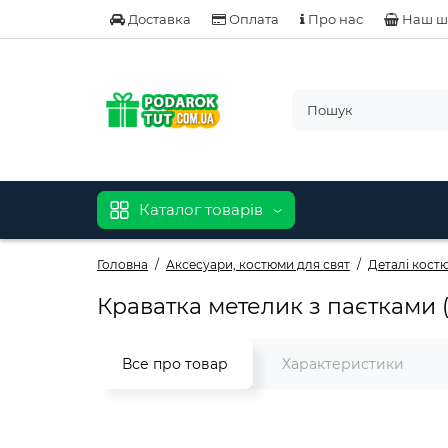
Доставка
Оплата
Про нас
Наш ш
Каталог товарів
Головна
Аксесуари, костюми для свят
Деталі кост
Краватка метелик з паєтками (
Все про товар
Характеристики