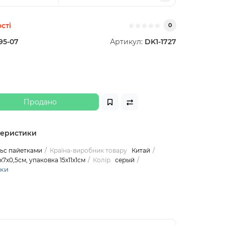
сті
0
95-07
Артикул:
DK1-1727
Продано
теристики
ьс пайетками
Країна-виробник товару
Китай
х7х0,5см, упаковка 15х11х1см
Колір
серый
ики