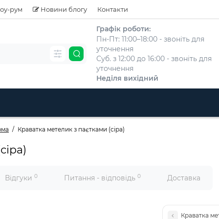
оу-рум
Новини блогу
Контакти
Графік роботи:
Пн-Пт: 11:00–18:00 - звоніть для
уточнення
Суб. з 12:00 до 16:00 - звоніть для
уточнення
Неділя вихідний
юма
Краватка метелик з паєтками (сіра)
сіра)
0
0
Відгуки
Питання - відповідь
Доставка
Краватка ме