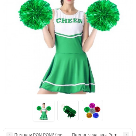
Помпони POM POMS блискучі червоні (уп 2шт)
Помпон черлідера Pom Poms (ма