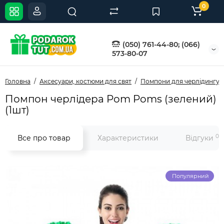
0
(050) 761-44-80; (066)
573-80-07
Головна
Аксесуари, костюми для свят
Помпони для черлідингу
Помпон черлідера Pom Poms (зелений)
(1шт)
0
Все про товар
Характеристики
Відгуки
Популярний