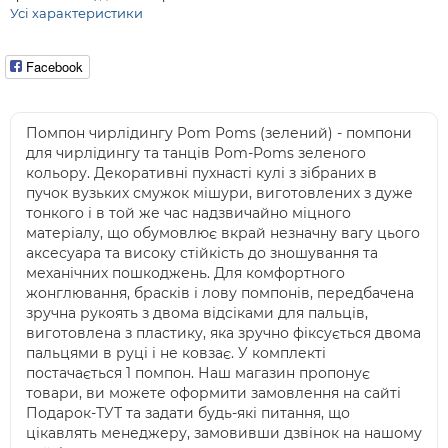
Усі характеристики
Facebook
Помпон чирлідингу Pom Poms (зелений) - помпони
для чирлідингу та танців Pom-Poms зеленого
кольору. Декоративні пухнасті кулі з зібраних в
пучок вузьких смужок мішури, виготовлених з дуже
тонкого і в той же час надзвичайно міцного
матеріалу, що обумовлює вкрай незначну вагу цього
аксесуара та високу стійкість до зношування та
механічних пошкоджень. Для комфортного
жонглювання, брасків і лову помпонів, передбачена
зручна рукоять з двома відсіками для пальців,
виготовлена з пластику, яка зручно фіксується двома
пальцями в руці і не ковзає. У комплекті
постачається 1 помпон. Наш магазин пропонує
товари, ви можете оформити замовлення на сайті
Подарок-ТУТ та задати будь-які питання, що
цікавлять менеджеру, замовивши дзвінок на нашому