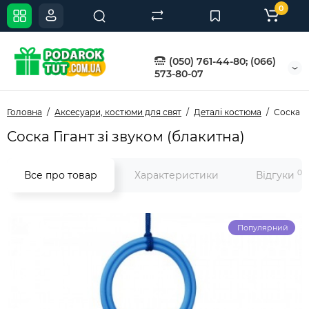
0
(050) 761-44-80; (066)
573-80-07
Головна
Аксесуари, костюми для свят
Деталі костюма
Соска Гі
Соска Гігант зі звуком (блакитна)
0
Все про товар
Характеристики
Відгуки
Популярний