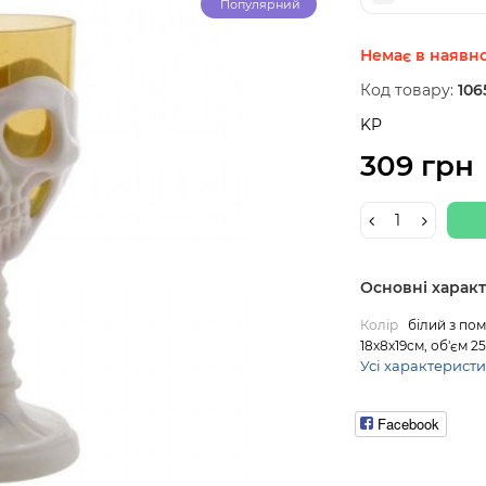
Популярний
Немає в наявно
Код товару:
106
KP
309 грн
Основні харак
Колір
білий з по
18х8х19см, об'єм 2
Усі характерист
Facebook