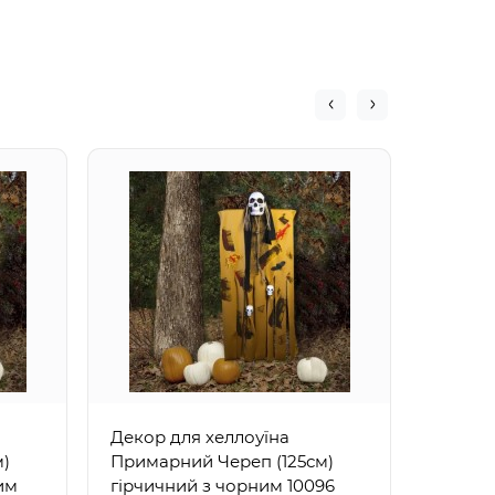
Павук 
(білий)
Декор для хеллоуїна
м)
Примарний Череп (125см)
им
гірчичний з чорним 10096