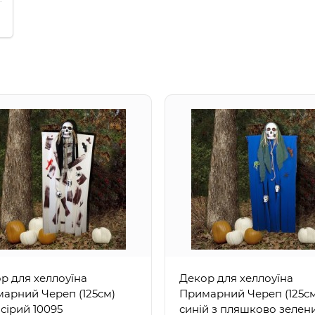
р для хеллоуїна
Декор для хеллоуїна
арний Череп (125см)
Примарний Череп (125с
-сірий 10095
синій з пляшково зелен