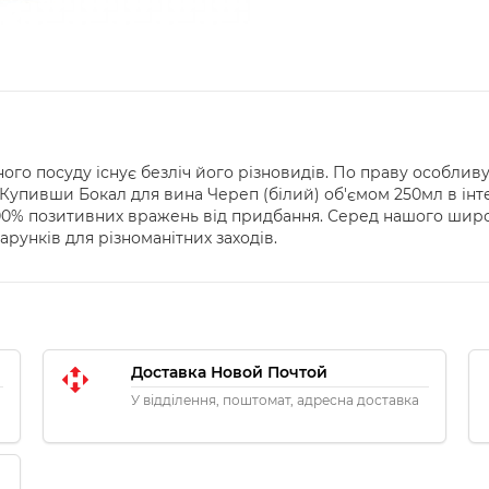
ого посуду існує безліч його різновидів. По праву особливу 
Купивши Бокал для вина Череп (білий) об'ємом 250мл в інт
100% позитивних вражень від придбання. Серед нашого широ
арунків для різноманітних заходів.
Доставка Новой Почтой
У відділення, поштомат, адресна доставка