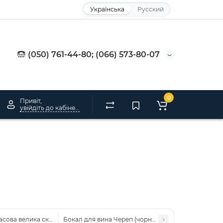
Українська
Русский
(050) 761-44-80; (066) 573-80-07
0
Привіт,
увійдіть до кабінету
асова велика складна 90см
Бокал для вина Череп (чорний з білим)