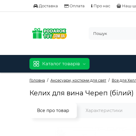
Доставка
Оплата
Про нас
Наш ш
Каталог товарів
Головна
Аксесуари, костюми для свят
Все для Хел
Келих для вина Череп (білий)
Все про товар
Характеристики