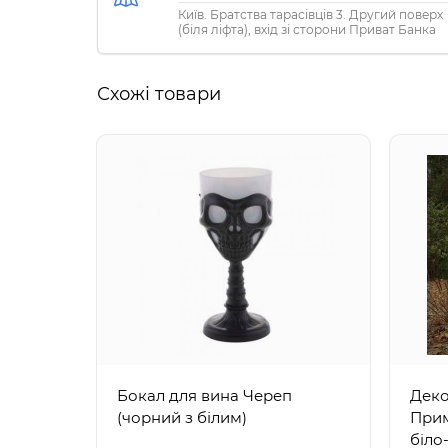
Київ. Братства тарасівців 3. Другий поверх
(біля ліфта), вхід зі сторони Приват Банка
Схожі товари
Бокал для вина Череп
Деко
(чорний з білим)
Прим
біло