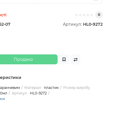
сті
0
52-07
Артикул:
HL0-9272
Продано
теристики
маранчевим
Матеріал
пластик
Розмір виробу
50мл
Артикул
HL0-9272
ики