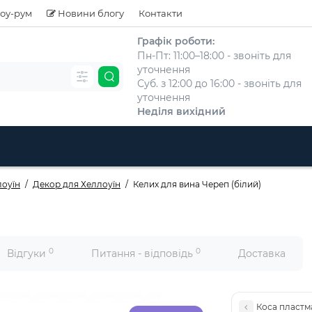
оу-рум
Новини блогу
Контакти
Графік роботи:
Пн-Пт: 11:00–18:00 - звоніть для
уточнення
Суб. з 12:00 до 16:00 - звоніть для
уточнення
Неділя вихідний
лоуїн
Декор для Хеллоуїн
Келих для вина Череп (білий)
0
0
Відгуки
Питання - відповідь
Доставка
Коса пластм