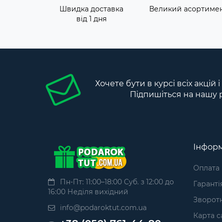
Швидка доставка
Великий асортиме
від 1 дня
Хочете бути в курсі всіх акцій 
Підпишіться на нашу 
Інформ
Оплата
Пн-Пт: 11:00–18:00 Суб. з 12:00 до
Гаранті
16:00 Неділя вихідний
Зворотн
info@podaroktut.com.ua
Карта с