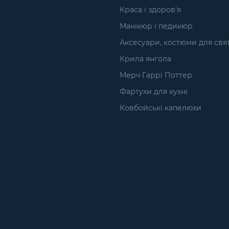
Краса і здоров'я
Манікюр і педикюр
Аксесуари, костюми для свя
Крила янгола
Мерч Гаррі Поттер
Фартухи для кухні
Ковбойські капелюхи