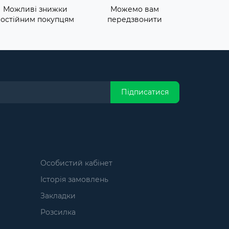
Можливі знижки
Можемо вам
постійним покупцям
передзвонити
Підписатися
Особистий кабінет
Історія замовлень
Закладки
Розсилка