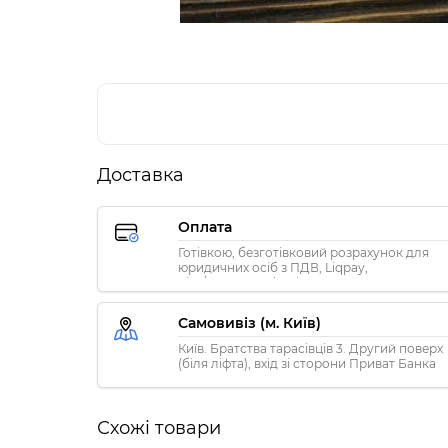
Доставка
Оплата
Готівкою, безготівковий розрахунок для
юридичних осіб з ПДВ, Liqpay,
Visa/MasterCard, Privat24
Самовивіз (м. Київ)
Київ. Братства тарасівців 3. Другий поверх
(біля ліфта), вхід зі сторони Приват Банка
Схожі товари