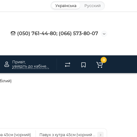
Українська
Русский
(050) 761-44-80; (066) 573-80-07
0
Привіт,
увійдіть до кабінету
білий)
ра 45см (чорний)
Павук з хутра 45см (чорний з зеленим)