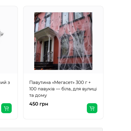
Велика
павука
Хеллові
ний з
Павутина «Мегасет» 300 г +
100 павуків — біла, для вулиці
та дому
450 грн
250 гр