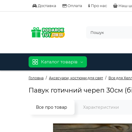
Доставка
Оплата
Про нас
Наш ш
Каталог товарів
Головна
Аксесуари, костюми для свят
Все для Хел
Павук готичний череп 30см (б
Все про товар
Характеристики