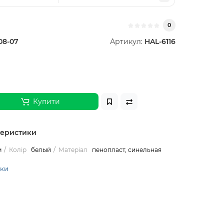
0
08-07
Артикул:
HAL-6116
Купити
теристики
м
Колір
белый
Матеріал
пенопласт, синельная
ики