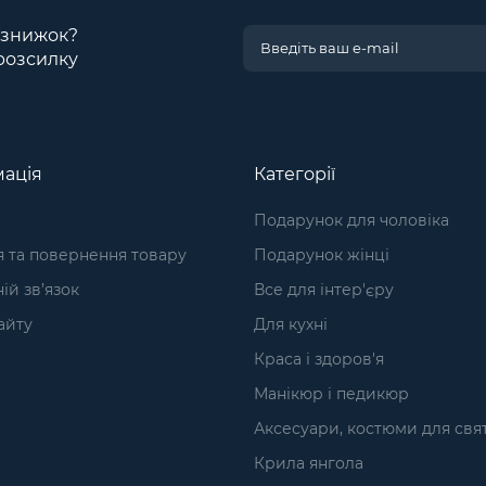
і знижок?
розсилку
ація
Категорії
Подарунок для чоловіка
я та повернення товару
Подарунок жінці
ій зв’язок
Все для інтер'єру
айту
Для кухні
Краса і здоров'я
Манікюр і педикюр
Аксесуари, костюми для свя
Крила янгола