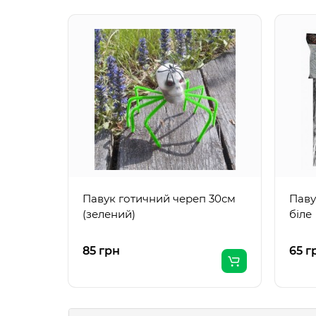
Павук готичний череп 30см
Паву
(зелений)
біле
85 грн
65 г