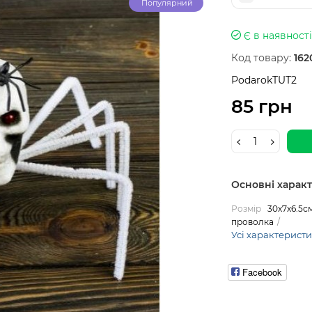
Популярний
Є в наявності
Код товару:
162
PodarokTUT2
85 грн
Основні харак
Розмір
30х7х6.5с
проволка
Усі характерист
Facebook