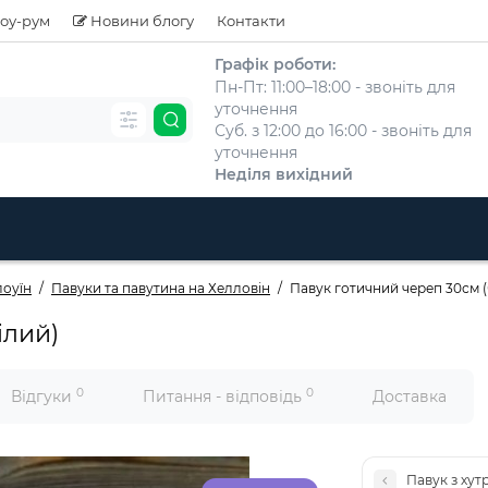
оу-рум
Новини блогу
Контакти
Графік роботи:
Пн-Пт: 11:00–18:00 - звоніть для
уточнення
Суб. з 12:00 до 16:00 - звоніть для
уточнення
Неділя вихідний
лоуїн
Павуки та павутина на Хелловін
Павук готичний череп 30см (
ілий)
0
0
Відгуки
Питання - відповідь
Доставка
Павук з хут