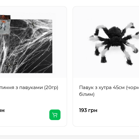
тиння з павуками (20гр)
Павук з хутра 45см (чор
білим)
рн
193 грн