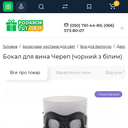
0
(050) 761-44-80; (066)
573-80-07
Головна
Аксесуари, костюми для свят
Все для Хеллоуїн
Декор
Бокал для вина Череп (чорний з білим)
0
Все про товар
Характеристики
Відгуки
Популярний