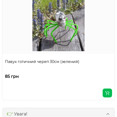
Павук готичний череп 30см (зелений)
85 грн
👉
Увага!