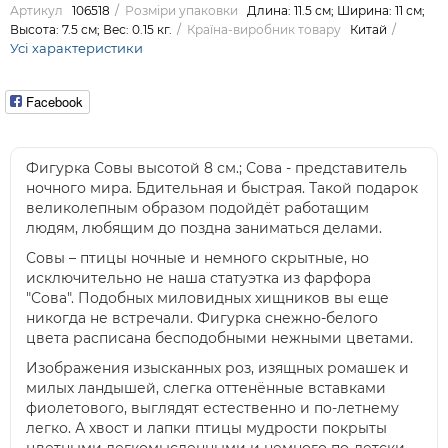
Артикул
106518
Розміри упаковки
Длина: 11.5 см; Ширина: 11 см;
Высота: 7.5 см; Вес: 0.15 кг.
Країна-виробник товару
Китай
Усі характеристики
Facebook
Фигурка Совы высотой 8 см.; Сова - представитель
ночного мира. Бдительная и быстрая. Такой подарок
великолепным образом подойдёт работащим
людям, любящим до поздна заниматься делами.
Совы – птицы ночные и немного скрытные, но
исключительно не наша статуэтка из фарфора
"Сова". Подобных миловидных хищников вы еще
никогда не встречали. Фигурка снежно-белого
цвета расписана бесподобными нежными цветами.
Изображения изысканных роз, изящных ромашек и
милых ландышей, слегка оттенённые вставками
фиолетового, выглядят естественно и по-летнему
легко. А хвост и лапки птицы мудрости покрыты