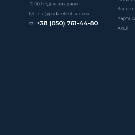
16:00 Неділя вихідний
Зворотн
info@podaroktut.com.ua
Карта с
+38 (050) 761-44-80
Акції