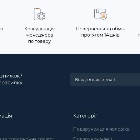
нт
Консультація
Повернення та обмін
менеджера
протягом 14 днів
по товару
і знижок?
розсилку
ація
Категорії
Подарунок для чоловіка
я та повернення товару
Подарунок жінці