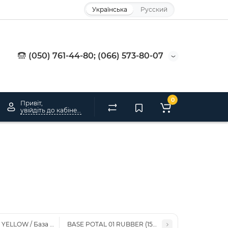
Українська
Русский
(050) 761-44-80; (066) 573-80-07
0
Привіт,
увійдіть до кабінету
YELLOW / База RUBBER YELLOW (15мл.)
BASE POTAL 01 RUBBER (15МЛ.)