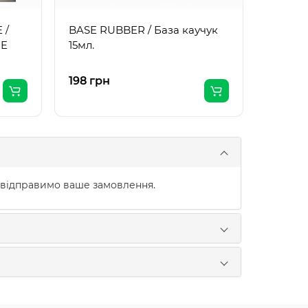
 /
BASE RUBBER / База каучук
UE
15мл.
198 грн
210 гр
 відправимо ваше замовлення.