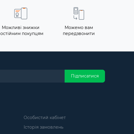
Можливі знижки
Можемо вам
постійним покупцям
передзвонити
Підписатися
Особистий кабінет
Історія замовлень