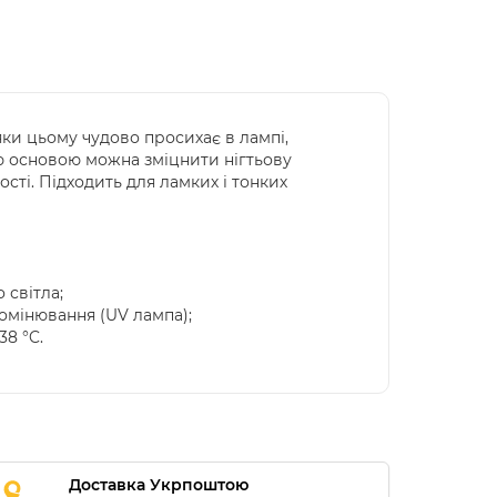
яки цьому чудово просихає в лампі,
ою основою можна зміцнити нігтьову
сті. Підходить для ламких і тонких
 світла;
омінювання (UV лампа);
38 °C.
Доставка Укрпоштою