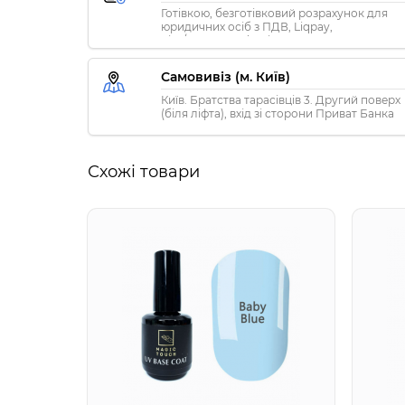
Готівкою, безготівковий розрахунок для
юридичних осіб з ПДВ, Liqpay,
Visa/MasterCard, Privat24
Самовивіз (м. Київ)
Київ. Братства тарасівців 3. Другий поверх
(біля ліфта), вхід зі сторони Приват Банка
Схожі товари