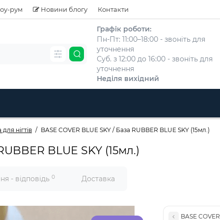
оу-рум
Новини блогу
Контакти
Графік роботи:
Пн-Пт: 11:00–18:00 - звоніть для
уточнення
Суб. з 12:00 до 16:00 - звоніть для
уточнення
Неділя вихідний
 для нігтів
BASE COVER BLUE SKY / База RUBBER BLUE SKY (15мл.)
RUBBER BLUE SKY (15мл.)
0
ня - відповідь
Доставка
BASE COVER 