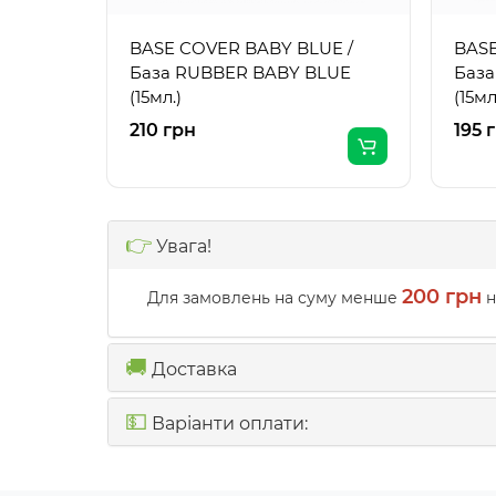
BASE COVER BABY BLUE /
BASE
База RUBBER BABY BLUE
База
(15мл.)
(15мл
210 грн
195 
👉
Увага!
200 грн
Для замовлень на суму менше
н
🚚
Доставка
💵
Варіанти оплати: