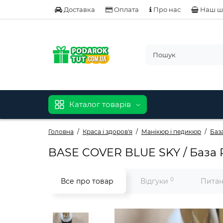
Доставка
Оплата
Про нас
Наш ш
Каталог товарів
Головна
Краса і здоров'я
Манікюр і педикюр
База
BASE COVER BLUE SKY / База 
0
Все про товар
Відгуки
Питан