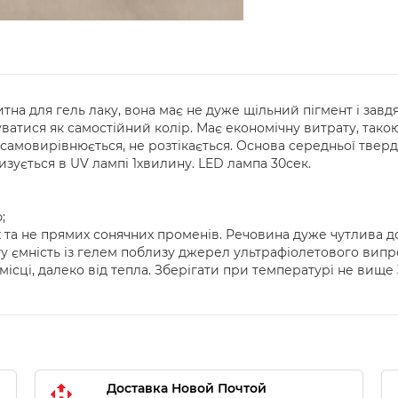
а для гель лаку, вона має не дуже щільний пігмент і завд
ватися як самостійний колір. Має економічну витрату, так
самовирівнюється, не розтікається. Основа середньої твердо
ризується в UV лампі 1хвилину. LED лампа 30сек.
;
та не прямих сонячних променів. Речовина дуже чутлива до
ту ємність із гелем поблизу джерел ультрафіолетового випр
ісці, далеко від тепла. Зберігати при температурі не вище 
Доставка Новой Почтой