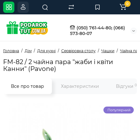
0
(050) 761-44-80; (066)
573-80-07
Головна
Дім
Для кухні
Сервіровка столу
Чашки
Чайна па
FM-82 / 2 чайна пара "жаби і квіти
Канни" (Pavone)
0
Все про товар
Характеристики
Відгуки
Популярний