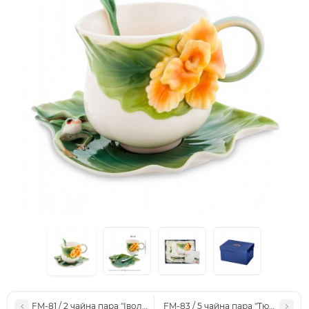
FM-81 / 2 чайна пара "Іволга і Орхідея" (Pavone)
FM-83 / 5 чайна пара "Тюльпани" 