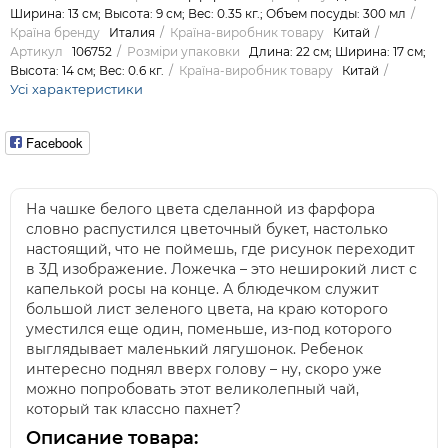
Ширина: 13 см; Высота: 9 см; Вес: 0.35 кг.; Объем посуды: 300 мл
Країна бренду
Италия
Країна-виробник товару
Китай
Артикул
106752
Розміри упаковки
Длина: 22 см; Ширина: 17 см;
Высота: 14 см; Вес: 0.6 кг.
Країна-виробник товару
Китай
Усі характеристики
Facebook
На чашке белого цвета сделанной из фарфора
словно распустился цветочный букет, настолько
настоящий, что не поймешь, где рисунок переходит
в 3Д изображение. Ложечка – это неширокий лист с
капелькой росы на конце. А блюдечком служит
большой лист зеленого цвета, на краю которого
уместился еще один, поменьше, из-под которого
выглядывает маленький лягушонок. Ребенок
интересно поднял вверх голову – ну, скоро уже
можно попробовать этот великолепный чай,
который так классно пахнет?
Описание товара: