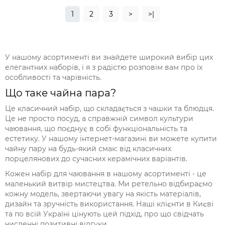
1
2
3
>
>|
У нашому асортименті ви знайдете широкий вибір цих
елегантних наборів, і я з радістю розповім вам про їх
особливості та чарівність.
Що таке чайна пара?
Це класичний набір, що складається з чашки та блюдця.
Це не просто посуд, а справжній символ культури
чаювання, що поєднує в собі функціональність та
естетику. У нашому інтернет-магазині ви можете купити
чайну пару на будь-який смак: від класичних
порцелянових до сучасних керамічних варіантів.
Кожен набір для чаювання в нашому асортименті - це
маленький витвір мистецтва. Ми ретельно відбираємо
кожну модель, звертаючи увагу на якість матеріалів,
дизайн та зручність використання. Наші клієнти в Києві
та по всій Україні цінують цей підхід, про що свідчать
численні позитивні відгуки.