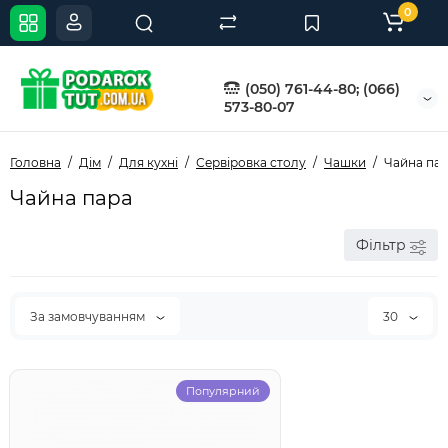
0
(050) 761-44-80; (066)
573-80-07
Головна
Дім
Для кухні
Сервіровка столу
Чашки
Чайна па
Чайна пара
Фільтр
За замовчуванням
30
Популярний