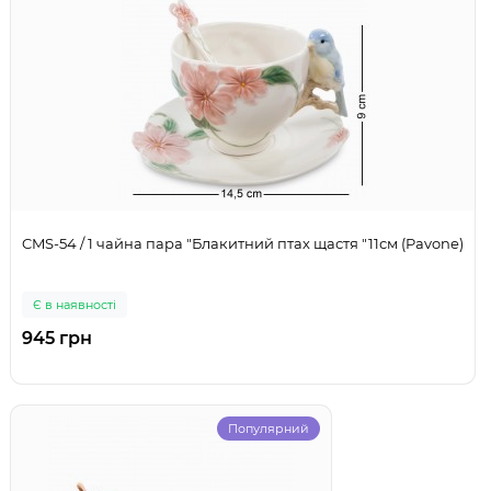
CMS-54 / 1 чайна пара "Блакитний птах щастя "11см (Pavone)
Є в наявності
945 грн
Популярний