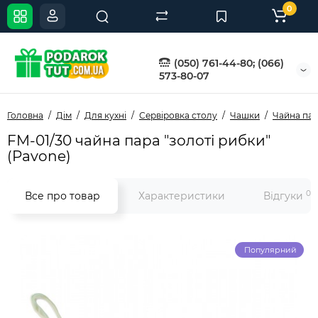
0
(050) 761-44-80; (066)
573-80-07
Головна
Дім
Для кухні
Сервіровка столу
Чашки
Чайна па
FM-01/30 чайна пара "золоті рибки"
(Pavone)
0
Все про товар
Характеристики
Відгуки
Популярний