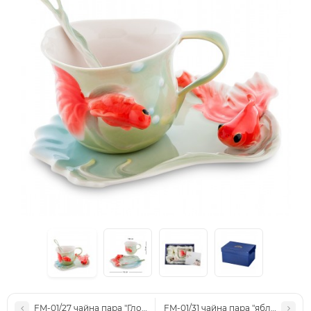
FM-01/27 чайна пара "Глоріоза" (Pavone)
FM-01/31 чайна пара "яблуко" (Pav