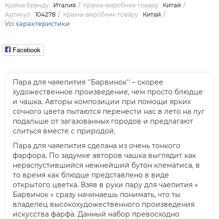
Країна бренду
Италия
Країна-виробник товару
Китай
Артикул
104278
Країна-виробник товару
Китай
Усі характеристики
Facebook
Пара для чаяепития ''Барвинок'' – скорее
художественное произведение, чем просто блюдце
и чашка. Авторы композиции при помощи ярких
сочного цвета пытаются перенести нас в лето на луг
подальше от загазованных городов и предлагают
слиться вместе с природой.
Пара для чаяепития сделана из очень тонкого
фарфора. По задумке авторов чашка выглядит как
нераспустившийся нежнейший бутон клематиса, в
то время как блюдце представлено в виде
открытого цветка. Взяв в руки пару для чаепития «
Барвинок » сразу начинаешь понимать, что ты
владелец высокохудожественного произведения
искусства фарфа. Данный набор превосходно