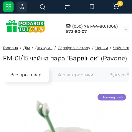
0
(050) 761-44-80; (066)
573-80-07
Головна
Дім
Для кухні
Сервіровка столу
Чашки
Чайна па
FM-01/15 чайна пара "Барвінок" (Pavone)
0
Все про товар
Характеристики
Відгуки
Популярний