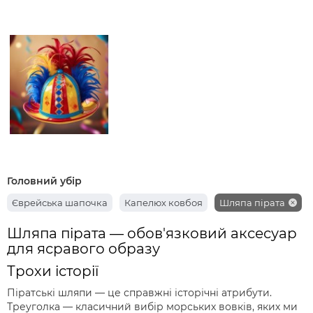
Головний убір
Єврейська шапочка
Капелюх​ ковбоя
Шляпа пірата
Шляпа пірата — обов'язковий аксесуар
для ясравого образу
Трохи історії
Піратські шляпи — це справжні історічні атрибути.
Треуголка — класичний вибір морських вовків, яких ми