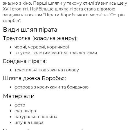
знаємо з кіно. Перші шляпи у такому стилі з'явились ще у
XVII столітті. Найбільше шляпа пірата стала відомою
завдяки кіносагам "Пірати Карибського моря" та "Острів
скарбів".
Види шляп пірата
Треуголка (класика жанру):
чорні, червоні, коричневі
з пухом, золотим кантом, з заклепками
Бондана пірата:
текстильні пов'язки на голову
Шляпа джека Воробья:
фетрова з косичками та бонданою
Матеріали
фетр
еко-шкіра
натуральна тканина
штучна шкіра