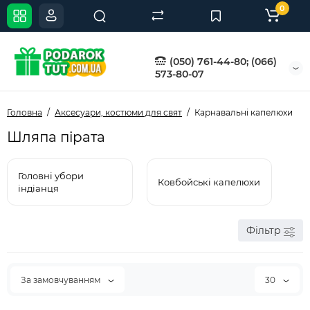
0
(050) 761-44-80; (066)
573-80-07
Головна
Аксесуари, костюми для свят
Карнавальні капелюхи
Шляпа пірата
Головні убори
Ковбойські капелюхи
індіанця
Фільтр
За замовчуванням
30