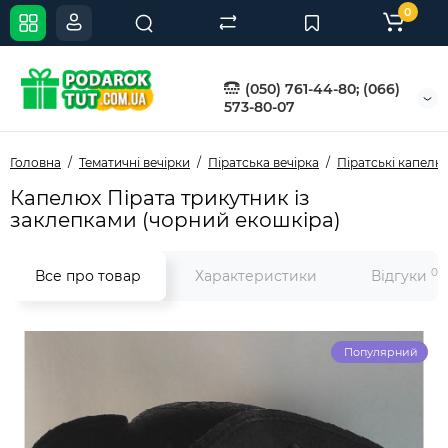
0
(050) 761-44-80; (066)
573-80-07
Головна
Тематичні вечірки
Піратська вечірка
Піратські капелю
Капелюх Пірата трикутник із
заклепками (чорний екошкіра)
0
Все про товар
Характеристики
Відгуки
Популярний