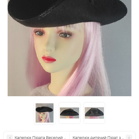
Капелюх Пірата Веселий Роджер трикутник фетр
Капелюх дитячий Пірат з пов'язк