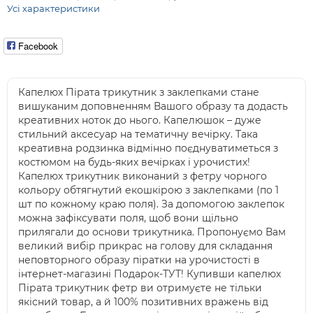
Усі характеристики
Facebook
Капелюх Пірата трикутник з заклепками стане
вишуканим доповненням Вашого образу та додасть
креативних ноток до нього. Капелюшок – дуже
стильний аксесуар на тематичну вечірку. Така
креативна родзинка відмінно поєднуватиметься з
костюмом на будь-яких вечірках і урочистих!
Капелюх трикутник виконаний з фетру чорного
кольору обтягнутий екошкірою з заклепками (по 1
шт по кожному краю поля). За допомогою заклепок
можна зафіксувати поля, щоб вони щільно
прилягали до основи трикутника. Пропонуємо Вам
великий вибір прикрас на голову для складання
неповторного образу піратки на урочистості в
інтернет-магазині Подарок-ТУТ! Купивши капелюх
Пірата трикутник фетр ви отримуєте не тільки
якісний товар, а й 100% позитивних вражень від