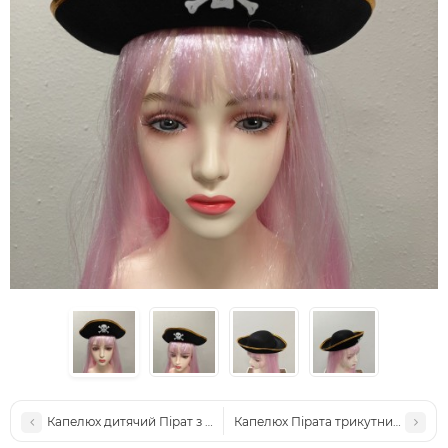
Капелюх дитячий Пірат з пов'язкою
Капелюх Пірата трикутник із закл