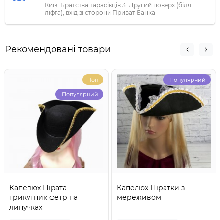
Київ. Братства тарасівців 3. Другий поверх (біля
ліфта), вхід зі сторони Приват Банка
Рекомендовані товари
Топ
Популярний
Популярний
Капелюх Пірата
Капелюх Піратки з
трикутник фетр на
мереживом
липучках