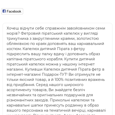
Facebook
Хочеш відчути себе справжнім завойовником семи
морів? Фетровий піратський капелюх у вигляді
трикутника з закругленими краями, золотистою
облямівкою по краях доповнять ваш карнавальний
костюм. Капелюх дитячий Пірата з фетру
підкреслить вашу палку вдачу і доповнить образ
капітана піратського корабля. Купити дитячий
піратський капелюх можна у нашому інтернет
магазині. Купивши Капелюх дитячий Пірата фетр в
інтернет-магазині Подарок-ТУТ! Ви отримуєте не
тільки якісний товар, а й 100% позитивних вражень
від придбання. Серед нашого широкого
асортименту товарів, Ви знайдете безліч
незвичайних та оригінальних подарунків для
різноманітних заходів. Прикольні капелюхи та
карнавальні шапки принесуть родзинку в образ
вашого персонажа на тематичній вечірці, карнавалі