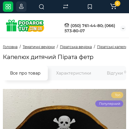
0
(050) 761-44-80; (066)
573-80-07
Головна
Тематичні вечірки
Піратська вечірка
Піратські капелю
Капелюх дитячий Пірата фетр
0
Все про товар
Характеристики
Відгуки
Топ
Популярний