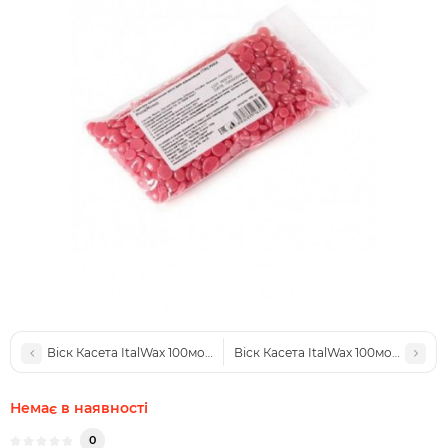
Віск Касета ItalWax 100мол. Білий (Milk-Latte)
Віск Касета ItalWax 100мол. Азуле
Немає в наявності
0