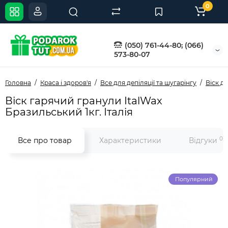
0
(050) 761-44-80; (066)
573-80-07
Головна
Краса і здоров'я
Все для депіляції та шугарінгу
Віск дл
Віск гарячий гранули ItalWax
Бразильський 1кг. Італія
0
Все про товар
Характеристики
Відгуки
Популярний