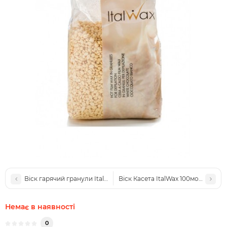
Віск гарячий гранули ItalWax Silver 1кг. Італія
Віск Касета ItalWax 100мол. Білий (
Немає в наявності
0