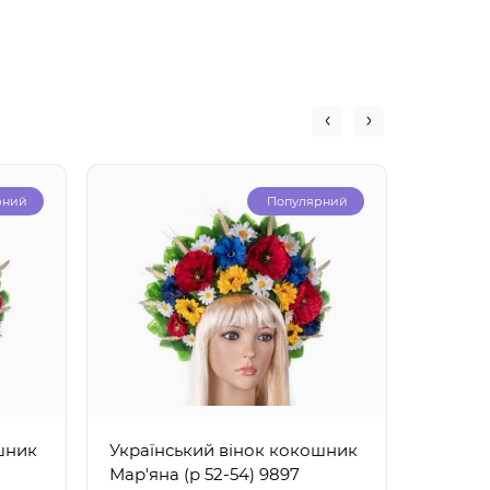
рний
Популярний
шник
Український вінок кокошник
Україн
Мар'яна (р 52-54) 9897
Радоми