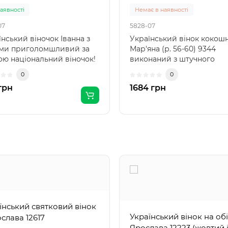
наявності
Немає в наявності
07
5828-07
їнський віночок Іванна з
Український вінок кокош
ми приголомшливий за
Мар'яна (р. 56-60) 9344
ою національний віночок!
виконаний з штучного
им вінком Ви..
дубового листя, штучних в
0
0
грн
1684 грн
їнський святковий вінок
Український вінок на об
ослава 12617
Ярослава 12223 (жовтий 