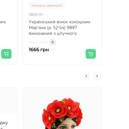
Немає в наявності
Є в ная
5829-07
5830-07
ник
Український вінок кокошник
Україн
Мар'яна (р. 52-54) 9897
Радоми
виконаний з штучного
штучног
ели..
дубового листя, штучних вели..
півонії,
0
1666 грн
1898 г
Україн
Пава з
ідку
із