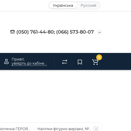
Українська
Русский
(050) 761-44-80; (066) 573-80-07
0
Привіт,
увійдіть до кабінету
ріотична ГЕРОЯМ СЛАВА
Наліпки фігурно вирізані, №2 СЛАВА УКРАЇНІ! А5 1