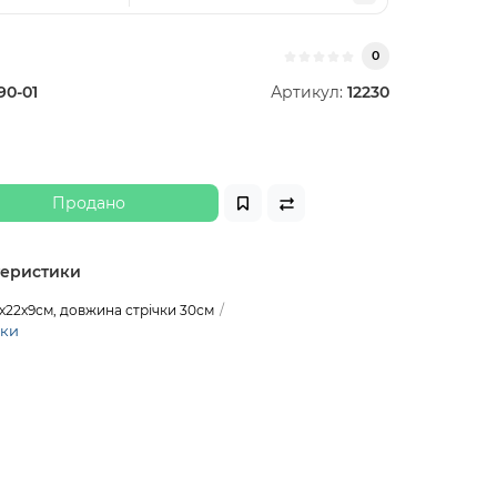
0
90-01
Артикул:
12230
Продано
теристики
х22х9см, довжина стрічки 30см
ики