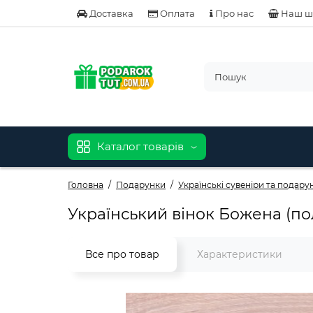
Доставка
Оплата
Про нас
Наш ш
Каталог товарів
Головна
Подарунки
Українські сувеніри та подару
Український вінок Божена (пол
Все про товар
Характеристики