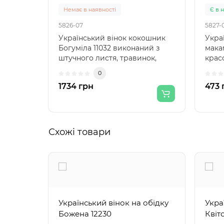
Немає в наявності
Є в 
5826-07
5827-
Український вінок кокошник
Укра
Богуміла 11032 виконаний з
мака
штучного листя, травинок,
крас
штучних великих черв..
З так
0
1734 грн
473 
Схожі товари
Український вінок на обідку
Укра
Божена 12230
Квіт