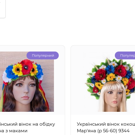
Популярний
Популя
їнський вінок на обідку
Український вінок коко
на з маками
Мар'яна (р 56-60) 9344