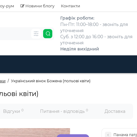
оу-рум
Новини блогу
Контакти
Графік роботи:
Пн-Пт: 11:00–18:00 - звоніть для
уточнення
Суб. з 12:00 до 16:00 - звоніть для
уточнення
Неділя вихідний
нки
Український вінок Божена (польові квіти)
ьові квіти)
0
0
Відгуки
Питання - відповідь
Доставка
Панама пат