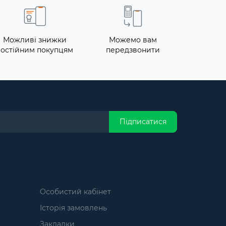
Можливі знижки
Можемо вам
постійним покупцям
передзвонити
Підписатися
Особистий кабінет
Історія замовлень
Закладки