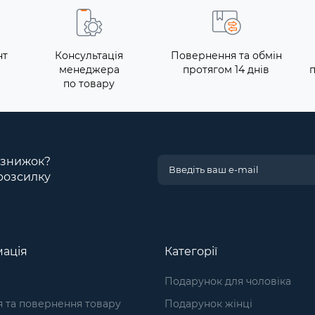
нт
Консультація
Повернення та обмін
менеджера
протягом 14 днів
по товару
і знижок?
розсилку
ація
Категорії
Подарунок для чоловіка
я та повернення товару
Подарунок жінці