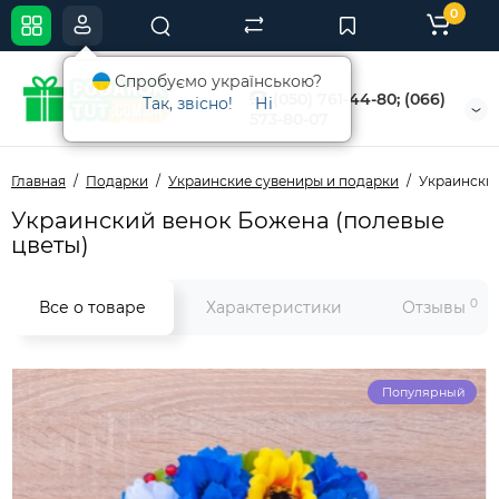
0
Спробуємо українською?
(050) 761-44-80; (066)
Так, звісно!
Ні
573-80-07
Главная
Подарки
Украинские сувениры и подарки
Украинский
Украинский венок Божена (полевые
цветы)
0
Все о товаре
Характеристики
Отзывы
Популярный