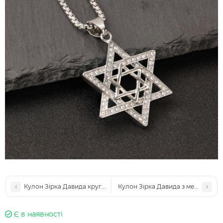
Кулон Зірка Давида круглий з камінням сріблястий з ланцюжк
Кулон Зірка Давида з менорою ср
Є в наявності