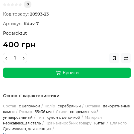
0
Код товару:
20593-23
Артикул:
Kdav-7
Podaroktut
400 грн
Купити
Основні характеристики
Состав
с цепочкой
Колір
серебряный
Вставка
декоративные
камни
Розмір
55×36 мм
Стиль
современный /
универсальный
Тип
кулон с цепочкой
Матеріал
нержавеющая сталь
Країна-виробник товару
Китай
Для кого
Для мужчин, для женщин