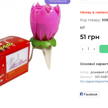
Популярний
Немає в наявно
Код товару:
101
KP
51 грн
Основні харак
Колір
рожевий з 
Артикул
SV1-0481
Усі характерист
Facebook