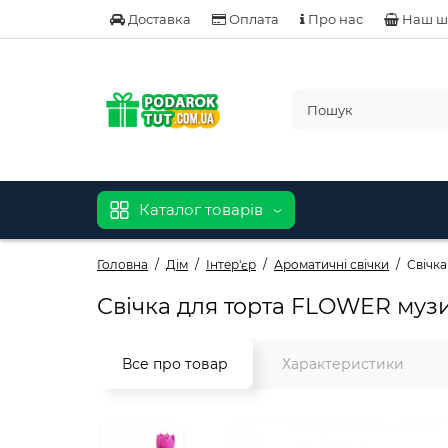
Доставка
Оплата
Про нас
Наш ш
Каталог товарів
Головна
Дім
Інтер'єр
Ароматичні свічки
Свічк
Свічка для торта FLOWER муз
Все про товар
Характеристики