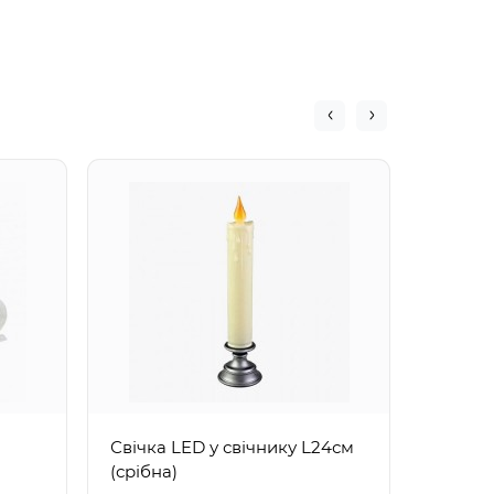
Свічка
(корич
Свічка LED у свічнику L24см
(срібна)