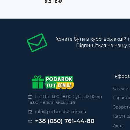
від 1 дня
Хочете бути в курсі всіх акцій 
Підпишіться на нашу 
Інформ
Оплата
Пн-Пт: 11:00–18:00 Суб. з 12:00 до
Гаранті
16:00 Неділя вихідний
Зворотн
info@podaroktut.com.ua
Карта с
+38 (050) 761-44-80
Акції