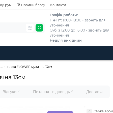
оу-рум
Новини блогу
Контакти
Графік роботи:
Пн-Пт: 11:00–18:00 - звоніть для
уточнення
Суб. з 12:00 до 16:00 - звоніть для
уточнення
Неділя вихідний
а для торта FLOWER музична 13см
ична 13см
0
0
Відгуки
Питання - відповідь
Доставка
Свічка Аром