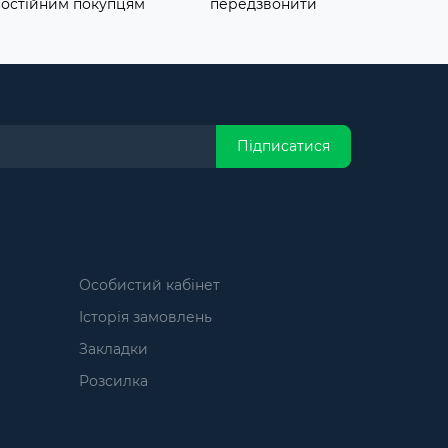
постійним покупцям
передзвонити
Підписатися
Особистий кабінет
Історія замовлень
Закладки
Розсилка