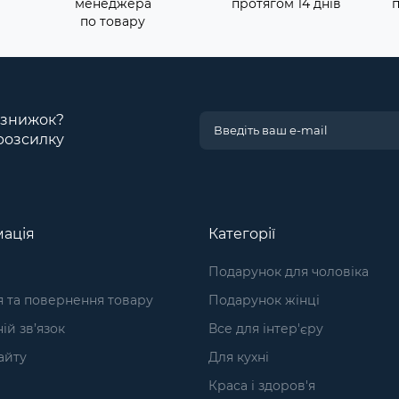
менеджера
протягом 14 днів
по товару
і знижок?
розсилку
ація
Категорії
Подарунок для чоловіка
я та повернення товару
Подарунок жінці
ій зв’язок
Все для інтер'єру
айту
Для кухні
Краса і здоров'я