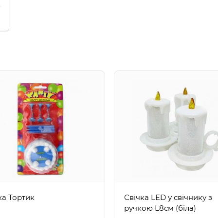
ка Тортик
Свічка LED у свічнику з
ручкою L8см (біла)