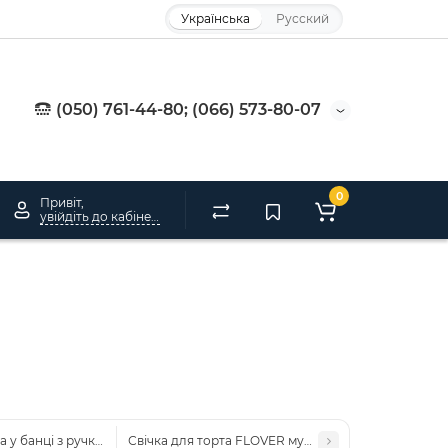
Українська
Русский
(050) 761-44-80; (066) 573-80-07
0
Привіт,
увійдіть до кабінету
а у банці з ручкою Океан
Свічка для торта FLOVER музична обертова 14см