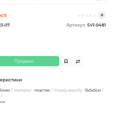
сті
0
83-07
Артикул:
SV1-0481
Продано
теристики
білим
Матеріал
пластик
Розмір виробу
13х5х5см
ики