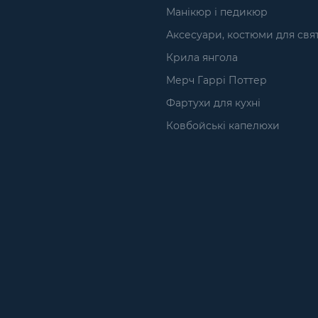
Манікюр і педикюр
Аксесуари, костюми для свя
Крила янгола
Мерч Гаррі Поттер
Фартухи для кухні
Ковбойські капелюхи