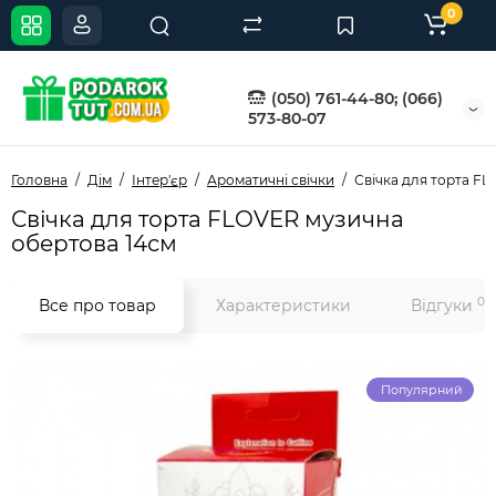
0
(050) 761-44-80; (066)
573-80-07
Головна
Дім
Інтер'єр
Ароматичні свічки
Свічка для торта F
Свічка для торта FLOVER музична
обертова 14см
0
Все про товар
Характеристики
Відгуки
Популярний