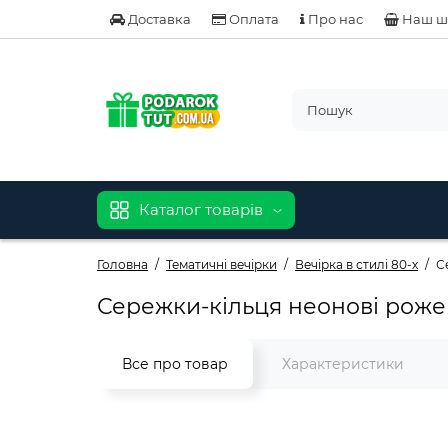
Доставка
Оплата
Про нас
Наш ш
Каталог товарів
Головна
Тематичні вечірки
Вечірка в стилі 80-х
С
Сережки-кільця неонові рожеві
Все про товар
Характеристики