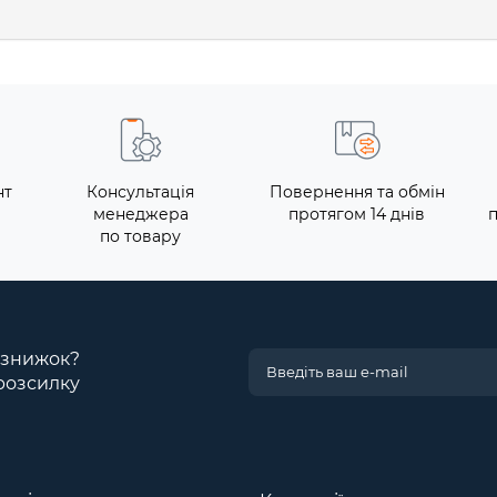
нт
Консультація
Повернення та обмін
менеджера
протягом 14 днів
по товару
і знижок?
розсилку