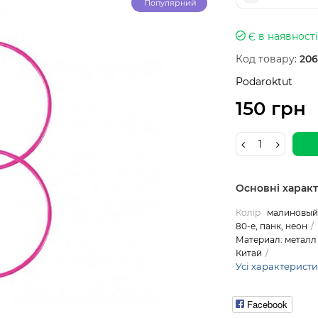
Популярний
Є в наявності
Код товару:
206
Podaroktut
150 грн
Основні харак
Колір
малиновый 
80-е, панк, неон
Материал: металл
Китай
Усі характерист
Facebook