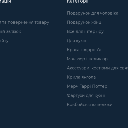
ація
Категорії
Подарунок для чоловіка
я та повернення товару
Подарунок жінці
ій зв’язок
Все для інтер'єру
айту
Для кухні
Краса і здоров'я
Манікюр і педикюр
Аксесуари, костюми для свя
Крила янгола
Мерч Гаррі Поттер
Фартухи для кухні
Ковбойські капелюхи