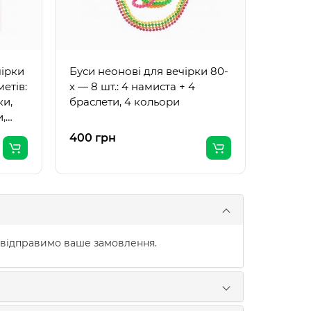
чірки
Буси неонові для вечірки 80-
етів:
х — 8 шт.: 4 намиста + 4
ки,
браслети, 4 кольори
,
400 грн
999 гр
 відправимо ваше замовлення.