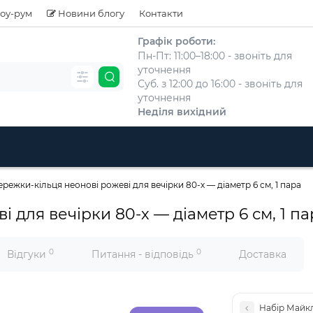
оу-рум
Новини блогу
Контакти
Графік роботи:
Пн-Пт: 11:00–18:00 - звоніть для
уточнення
Суб. з 12:00 до 16:00 - звоніть для
уточнення
Неділя вихідний
ережки-кільця неонові рожеві для вечірки 80-х — діаметр 6 см, 1 пара
 для вечірки 80-х — діаметр 6 см, 1 па
0
0
Відгуки
Питання - відповідь
Доставка
Набір Майкл