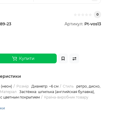
0
89-23
Артикул:
Pt-vos13
Купити
теристики
(неон)
Розмір
Диаметр: ~6 см
Стиль
ретро, диско,
Матеріал
Застёжка: шпилька (английская булавка),
 с цветным покрытием
Країна-виробник товару
ики