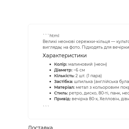
```html
Великі неонові сережки-кільця — культ
виглядає на фото. Підходять для вечірки 
Характеристики
Колір:
малиновий (неон)
Діаметр:
~6 см
Кількість:
2 шт. (1 пара)
Застібка:
шпилька (англійська була
Матеріал:
метал з кольоровим пок
Стиль:
ретро, диско, 80-ті, панк, не
Привід:
вечірка 80-х, Хелловін, ді
```
Доставка