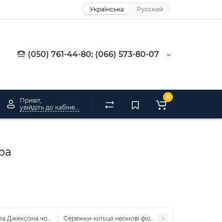
Українська
Русский
(050) 761-44-80; (066) 573-80-07
0
Привіт,
увійдіть до кабінету
ра
а Джексона чорно-срібний — капелюх, рукавички, краватка, метелик, о
Сережки-кільця неонові фіолетові для вечірки 80-х 