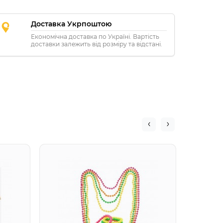
Доставка Укрпоштою
Економічна доставка по Україні. Вартість
доставки залежить від розміру та відстані.
Набір 
рожеви
гетри,
обруч (