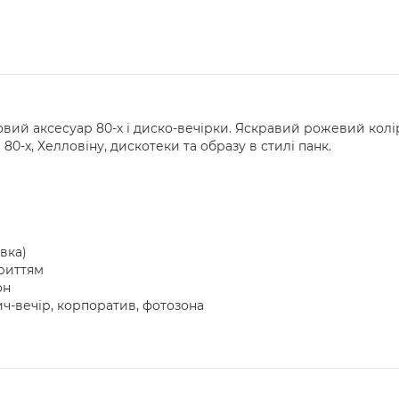
овий аксесуар 80-х і диско-вечірки. Яскравий рожевий колі
80-х, Хелловіну, дискотеки та образу в стилі панк.
вка)
риттям
он
вич-вечір, корпоратив, фотозона