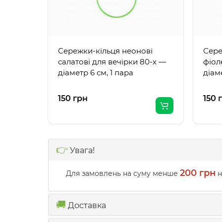
Сережки-кільця неонові
Сере
салатові для вечірки 80-х —
фіол
діаметр 6 см, 1 пара
діаме
150 грн
150 
👉
Увага!
200 грн
Для замовлень на суму менше
н
🚚
Доставка