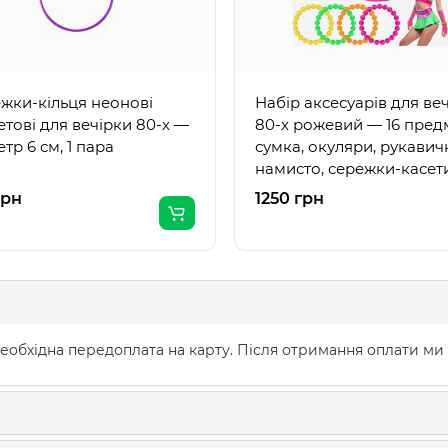
жки-кільця неонові
Набір аксесуарів для ве
етові для вечірки 80-х —
80-х рожевий — 16 предм
тр 6 см, 1 пара
сумка, окуляри, рукавич
намисто, сережки-касети
обідок
грн
1250 грн
еобхідна передоплата на карту. Після отримання оплати ми