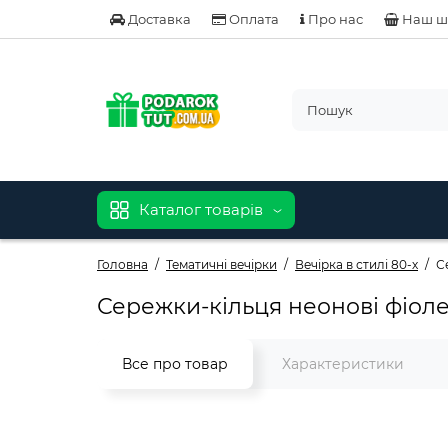
Доставка
Оплата
Про нас
Наш ш
Каталог товарів
Головна
Тематичні вечірки
Вечірка в стилі 80-х
С
Сережки-кільця неонові фіолет
Все про товар
Характеристики