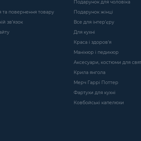
Подарунок для чоловіка
я та повернення товару
Подарунок жінці
ій зв’язок
Все для інтер'єру
айту
Для кухні
Краса і здоров'я
Манікюр і педикюр
Аксесуари, костюми для свя
Крила янгола
Мерч Гаррі Поттер
Фартухи для кухні
Ковбойські капелюхи