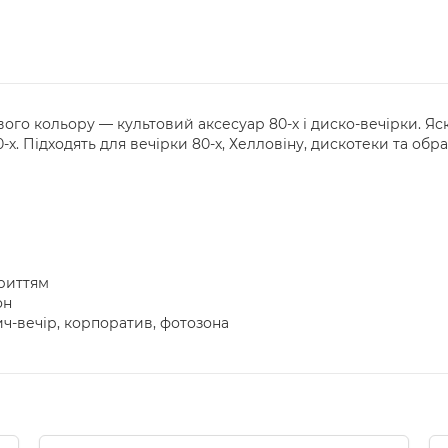
вого кольору — культовий аксесуар 80-х і диско-вечірки. Я
. Підходять для вечірки 80-х, Хелловіну, дискотеки та образ
риттям
он
вич-вечір, корпоратив, фотозона