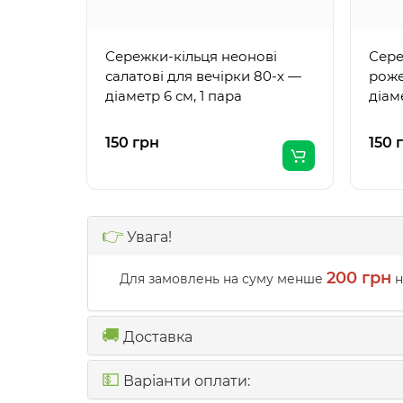
Сережки-кільця неонові
Сере
салатові для вечірки 80-х —
роже
діаметр 6 см, 1 пара
діаме
150 грн
150 
👉
Увага!
200 грн
Для замовлень на суму менше
н
🚚
Доставка
💵
Варіанти оплати: