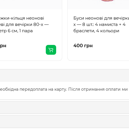
жки-кільця неонові
Буси неонові для вечірк
ві для вечірки 80-х —
х — 8 шт.: 4 намиста + 4
тр 6 см, 1 пара
браслети, 4 кольори
грн
400 грн
еобхідна передоплата на карту. Після отримання оплати ми