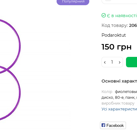
Популярний
Є в наявності
Код товару:
206
Podaroktut
150 грн
Основні харак
Колір
фиолетовый
диско, 80-е, панк,
виробник товару
Усі характерист
Facebook