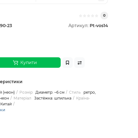
0
90-23
Артикул:
Pt-vos14
Купити
теристики
 (неон)
Розмір
Диаметр: ~6 см
Стиль
ретро,
 неон
Матеріал
Застёжка: шпилька
Країна-
Китай
ики