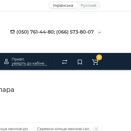
Українська
Русский
(050) 761-44-80; (066) 573-80-07
0
Привіт,
увійдіть до кабінету
 пара
ьця неонові рожеві для вечірки 80-х — діаметр 6 см, 1 пара
Сережки-кільця неонові салатові для вечірки 80-х —