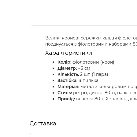
Великі неонові сережки-кільця фіолето
поєднується з фіолетовими наборами 80-х
Характеристики
Колір:
фіолетовий (неон)
Діаметр:
~6 см
Кількість:
2 шт. (1 пара)
Застібка:
шпилька
Матеріал:
метал з кольоровим пок
Стиль:
ретро, диско, 80-ті, панк, не
Привід:
вечірка 80-х, Хелловін, ді
Доставка