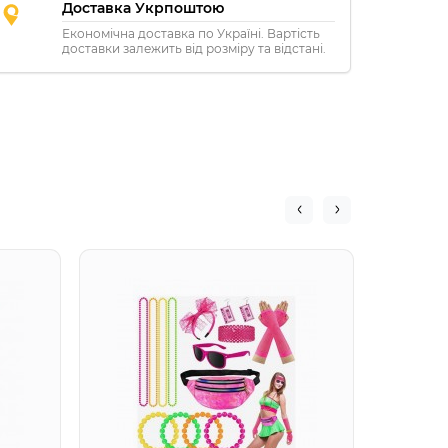
Доставка Укрпоштою
Економічна доставка по Україні. Вартість
доставки залежить від розміру та відстані.
Набір 
фіолет
пачкою
окуляр
обруч (