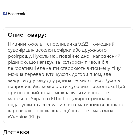
Facebook
Опис товару:
Пивний кухоль Непроливайка 9322 - кумедний
сувенір для веселої вечірки або дружнього
розіграшу. Кухоль має подвійне дно і наповнений
рідиною, що нагадує за кольором пиво, а білі
декоративні елементи створюють витончену піну.
Можна перевернути кухоль догори дном, але
завдяки другому дну рідина не виллється. Кухоль
непроливайка може стати чудовим презентом. Цей
оригінальний товар можна купити в інтернет-
магазині «Україна (KП)». Популярні оригінальні
подарунки та аксесуари для тематичних вечірок та
карнавалів – фішка колекції інтернет-магазину
«Україна (KП)».
Доставка