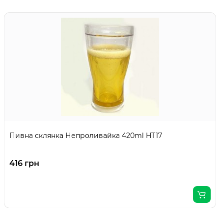
Пивна склянка Непроливайка 420ml HT17
416 грн