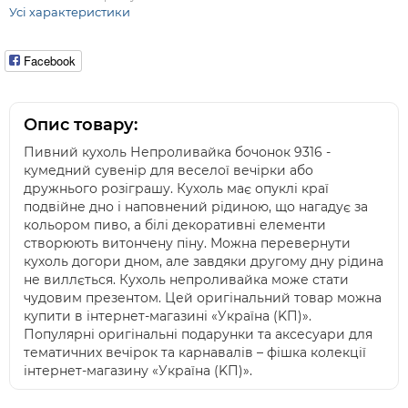
Усі характеристики
Facebook
Опис товару:
Пивний кухоль Непроливайка бочонок 9316 -
кумедний сувенір для веселої вечірки або
дружнього розіграшу. Кухоль має опуклі краї
подвійне дно і наповнений рідиною, що нагадує за
кольором пиво, а білі декоративні елементи
створюють витончену піну. Можна перевернути
кухоль догори дном, але завдяки другому дну рідина
не виллється. Кухоль непроливайка може стати
чудовим презентом. Цей оригінальний товар можна
купити в інтернет-магазині «Україна (KП)».
Популярні оригінальні подарунки та аксесуари для
тематичних вечірок та карнавалів – фішка колекції
інтернет-магазину «Україна (KП)».