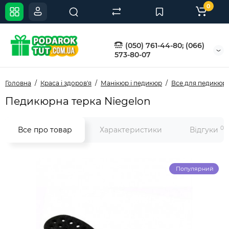
0
(050) 761-44-80; (066)
573-80-07
Головна
Краса і здоров'я
Манікюр і педикюр
Все для педикюр
Педикюрна терка Niegelon
0
Все про товар
Характеристики
Відгуки
Популярний