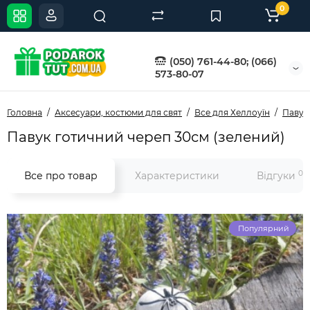
0
(050) 761-44-80; (066)
573-80-07
Головна
Аксесуари, костюми для свят
Все для Хеллоуїн
Павук
Павук готичний череп 30см (зелений)
0
Все про товар
Характеристики
Відгуки
Популярний