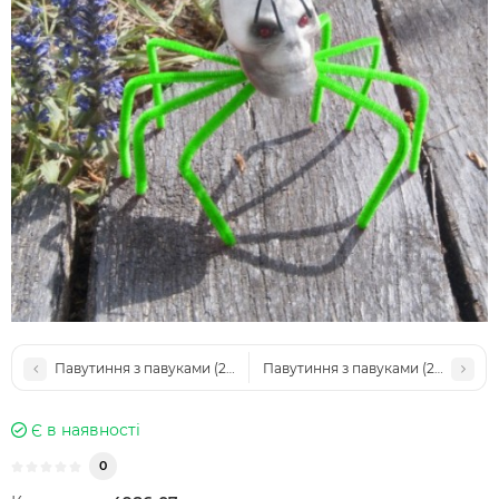
Павутиння з павуками (20гр) зелене
Павутиння з павуками (20гр) біле
Є в наявності
0