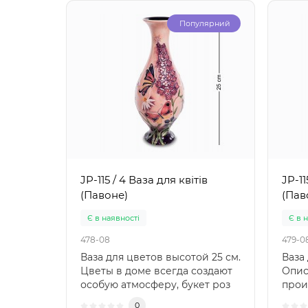
Популярний
JP-115 / 4 Ваза для квітів
JP-11
(Павоне)
(Пав
Є в наявності
Є в 
478-08
479-0
Ваза для цветов высотой 25 см.
Ваза
Цветы в доме всегда создают
Опис
особую атмосферу, букет роз
прои
придаст интер..
бренд
0