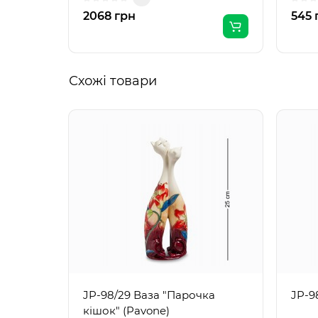
2068 грн
545 
Схожі товари
JP-98/29 Ваза "Парочка
JP-98
кішок" (Pavone)