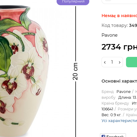
Популярний
Немає в наявно
Код товару:
349
Pavone
2734 гр
Основні харак
Бренд
Pavone
виробу
Длина: 13.
Країна бренду
Ит
106641
Розміри 
Вес: 0.9 кг.
Країн
Усі характерист
Facebook