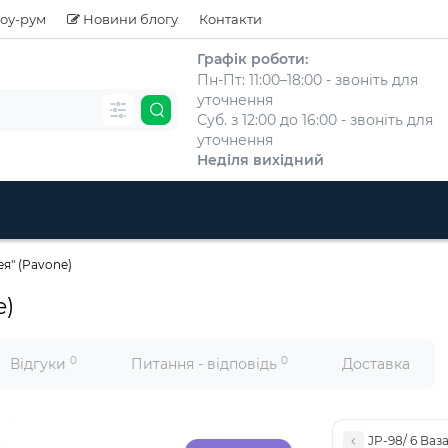
оу-рум
Новини блогу
Контакти
Графік роботи:
Пн-Пт: 11:00–18:00 - звоніть для
уточнення
Суб. з 12:00 до 16:00 - звоніть для
уточнення
Неділя вихідний
ея" (Pavone)
e)
0
0
Відгуки
Питання - відповідь
Доставка
JP-98/ 6 Ваз