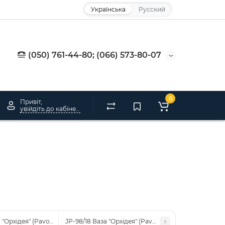
Українська
Русский
(050) 761-44-80; (066) 573-80-07
0
Привіт,
увійдіть до кабінету
а "Орхідея" (Pavone)
JP-98/18 Ваза "Орхідея" (Pavone)