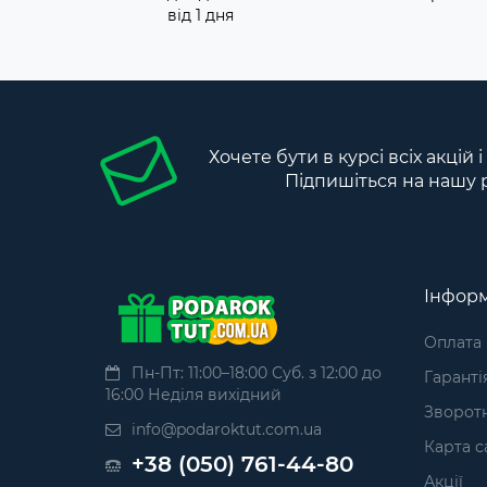
від 1 дня
Хочете бути в курсі всіх акцій 
Підпишіться на нашу 
Інформ
Оплата
Пн-Пт: 11:00–18:00 Суб. з 12:00 до
Гаранті
16:00 Неділя вихідний
Зворотн
info@podaroktut.com.ua
Карта с
+38 (050) 761-44-80
Акції