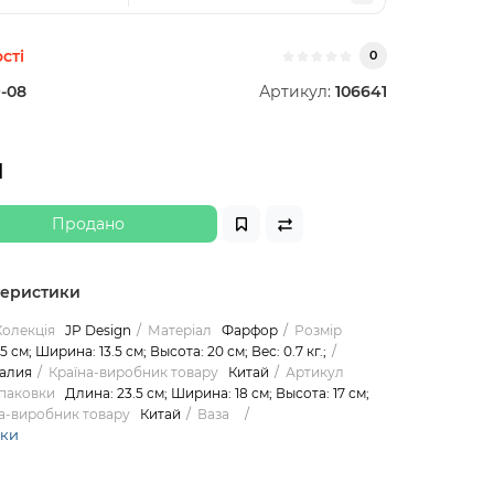
сті
0
-08
Артикул:
106641
н
Продано
теристики
Колекція
JP Design
Матеріал
Фарфор
Розмір
5 см; Ширина: 13.5 см; Высота: 20 см; Вес: 0.7 кг.;
алия
Країна-виробник товару
Китай
Артикул
упаковки
Длина: 23.5 см; Ширина: 18 см; Высота: 17 см;
а-виробник товару
Китай
Ваза
ики