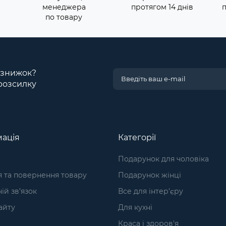
менеджера
протягом 14 днів
по товару
і знижок?
розсилку
ація
Категорії
Подарунок для чоловіка
я та повернення товару
Подарунок жінці
ій зв’язок
Все для інтер'єру
айту
Для кухні
Краса і здоров'я