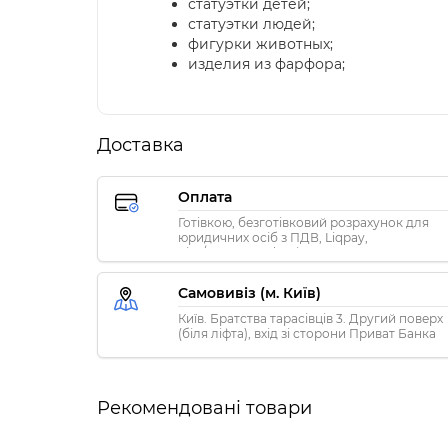
статуэтки детей;
статуэтки людей;
фигурки животных;
изделия из фарфора;
Доставка
Оплата
Готівкою, безготівковий розрахунок для
юридичних осіб з ПДВ, Liqpay,
Visa/MasterCard, Privat24
Самовивіз (м. Київ)
Київ. Братства тарасівців 3. Другий поверх
(біля ліфта), вхід зі сторони Приват Банка
Рекомендовані товари