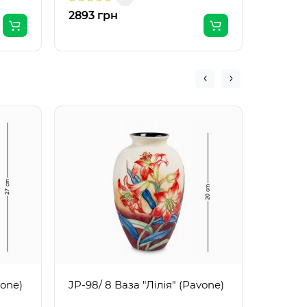
2893 грн
3922 г
JP-98/ 
vone)
JP-98/ 8 Ваза "Лілія" (Pavone)