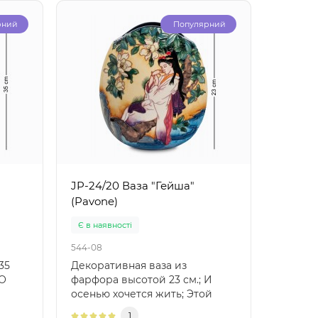
рний
Популярний
JP-24/20 Ваза "Гейша"
JP-24/
(Pavone)
(Pavon
Є в наявності
Є в ная
544-08
545-08
35
Декоративная ваза из
Ваза д
 О
фарфора высотой 23 см.; И
см.; "Ух
осенью хочется жить; Этой
дверей 
бабочке: пьет торопливо; С ..
старый 
1