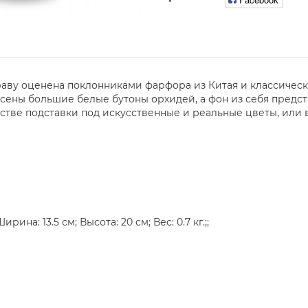
праву оценена поклонниками фарфора из Китая и классическ
ены большие белые бутоны орхидей, а фон из себя предста
естве подставки под искусственные и реальные цветы, или
рина: 13.5 см; Высота: 20 см; Вес: 0.7 кг.;;