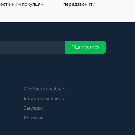
постійним покупцям
передзвонити
Підписатися
Особистий кабінет
Історія замовлень
Закладки
Розсилка