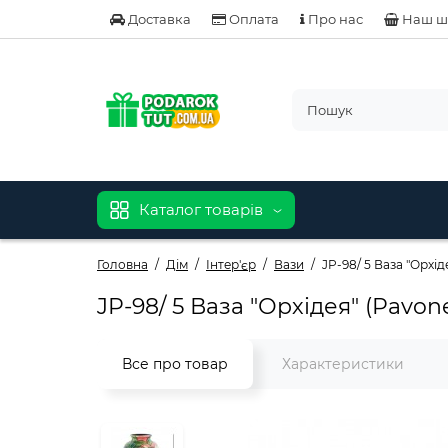
Доставка
Оплата
Про нас
Наш ш
Каталог товарів
Головна
Дім
Інтер'єр
Вази
JP-98/ 5 Ваза "Орхід
JP-98/ 5 Ваза "Орхідея" (Pavon
Все про товар
Характеристики