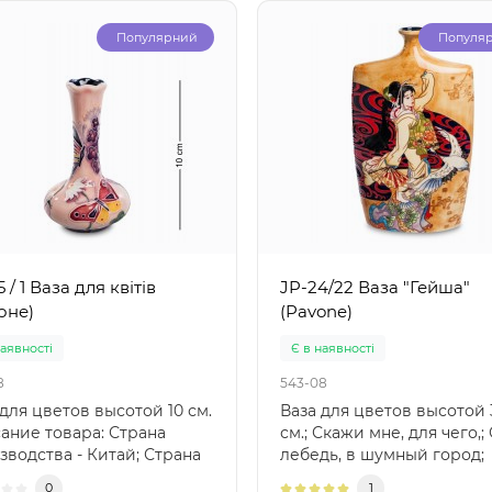
Популярний
Популя
5 / 1 Ваза для квітів
JP-24/22 Ваза "Гейша"
оне)
(Pavone)
наявності
Є в наявності
8
543-08
 для цветов высотой 10 см.
Ваза для цветов высотой 
ание товара: Страна
см.; Скажи мне, для чего,;
зводства - Китай; Страна
лебедь, в шумный город;
а - Итал..
Отсюда ты летишь? В..
0
1