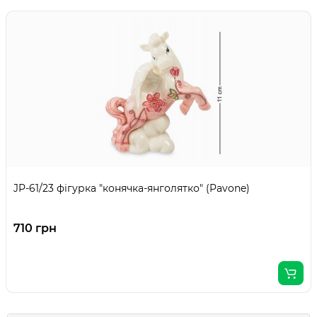
JP-61/23 фігурка "конячка-янголятко" (Pavone)
710 грн