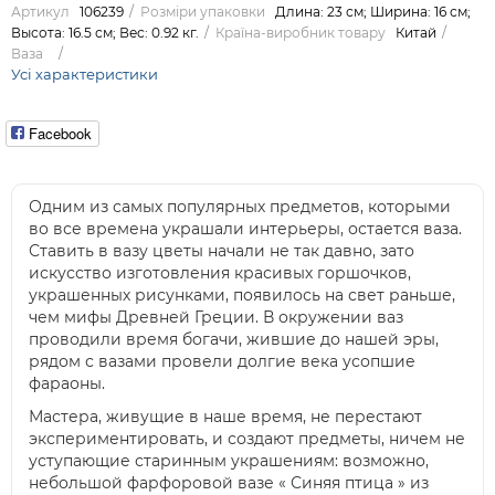
Артикул
106239
Розміри упаковки
Длина: 23 см; Ширина: 16 см;
Высота: 16.5 см; Вес: 0.92 кг.
Країна-виробник товару
Китай
Ваза
Усі характеристики
Facebook
Одним из самых популярных предметов, которыми
во все времена украшали интерьеры, остается ваза.
Ставить в вазу цветы начали не так давно, зато
искусство изготовления красивых горшочков,
украшенных рисунками, появилось на свет раньше,
чем мифы Древней Греции. В окружении ваз
проводили время богачи, жившие до нашей эры,
рядом с вазами провели долгие века усопшие
фараоны.
Мастера, живущие в наше время, не перестают
экспериментировать, и создают предметы, ничем не
уступающие старинным украшениям: возможно,
небольшой фарфоровой вазе « Синяя птица » из