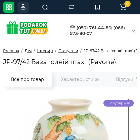
0
(050) 761-44-80; (066)
573-80-07
Головна
Дім
Інтер'єр
Статуетки
JP-97/42 Ваза "синій птах" (P
JP-97/42 Ваза "синій птах" (Pavone)
0
Все про товар
Характеристики
Відгуки
Популярний