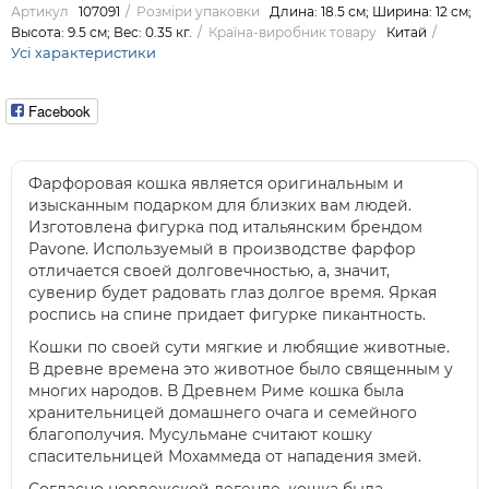
Артикул
107091
Розміри упаковки
Длина: 18.5 см; Ширина: 12 см;
Высота: 9.5 см; Вес: 0.35 кг.
Країна-виробник товару
Китай
Усі характеристики
Facebook
Фарфоровая кошка является оригинальным и
изысканным подарком для близких вам людей.
Изготовлена фигурка под итальянским брендом
Pavone. Используемый в производстве фарфор
отличается своей долговечностью, а, значит,
сувенир будет радовать глаз долгое время. Яркая
роспись на спине придает фигурке пикантность.
Кошки по своей сути мягкие и любящие животные.
В древне времена это животное было священным у
многих народов. В Древнем Риме кошка была
хранительницей домашнего очага и семейного
благополучия. Мусульмане считают кошку
спасительницей Мохаммеда от нападения змей.