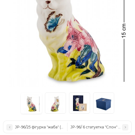
JP-96/25 фігурка "жаба" (Pavone)
JP-96/ 6 статуетка "Слон" (Pavone)