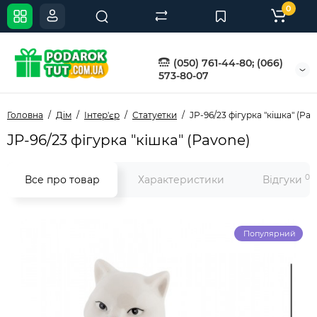
0
(050) 761-44-80; (066)
573-80-07
Головна
Дім
Інтер'єр
Статуетки
JP-96/23 фігурка "кішка" (Pa
JP-96/23 фігурка "кішка" (Pavone)
0
Все про товар
Характеристики
Відгуки
Популярний