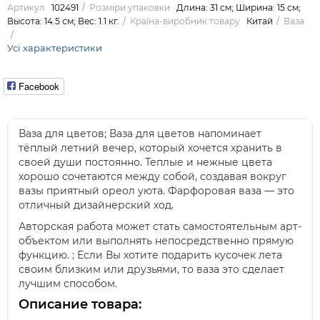
Артикул
102491
Розміри упаковки
Длина: 31 см; Ширина: 15 см;
Высота: 14.5 см; Вес: 1.1 кг.
Країна-виробник товару
Китай
Ваза
Усі характеристики
Facebook
Ваза для цветов; Ваза для цветов напоминает
тёплый летний вечер, который хочется хранить в
своей души постоянно. Теплые и нежные цвета
хорошо сочетаются между собой, создавая вокруг
вазы приятный ореол уюта. Фарфоровая ваза — это
отличный дизайнерский ход.
Авторская работа может стать самостоятельным арт-
объектом или выполнять непосредственно прямую
функцию. ; Если Вы хотите подарить кусочек лета
своим близким или друзьями, то ваза это сделает
лучшим способом.
Описание товара: