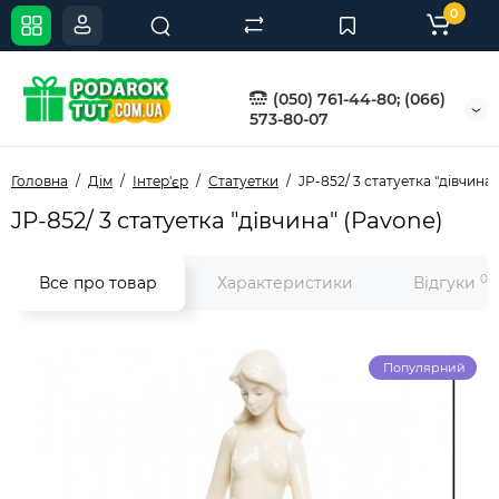
0
(050) 761-44-80; (066)
573-80-07
Головна
Дім
Інтер'єр
Статуетки
JP-852/ 3 статуетка "дівчина"
JP-852/ 3 статуетка "дівчина" (Pavone)
0
Все про товар
Характеристики
Відгуки
Популярний