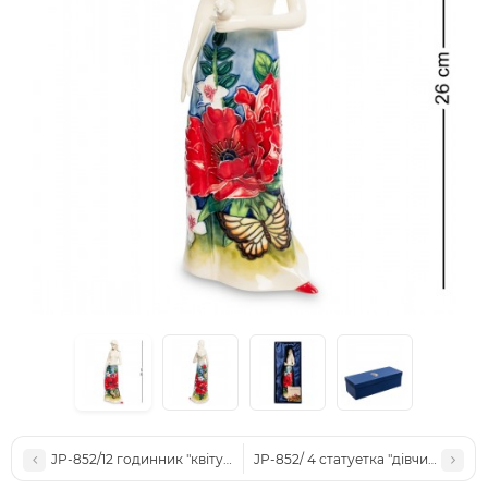
JP-852/12 годинник "квітучий сад" (Pavone)
JP-852/ 4 статуетка "дівчина" (Pav