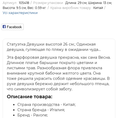
Артикул
105418
Розміри упаковки
Длина: 29 см; Ширина: 13 см;
Высота: 9.5 см; Вес: 0.59 кг.
Країна-виробник товару
Китай
Усі характеристики
Facebook
Статуэтка Девушки высотой 26 см.; Одинокая
девушка, гуляющая по пляжу в ожидании чуда…
Эта фарфоровая девушка прекрасна, как сама Весна.
Длинное платье барышни покрыто цветами и
листьями трав. Разнообразная флора привлекла
внимание крупной бабочки желтого цвета. Она
тоже решила украсить собой одеяние красавицы. В
руке девушка бережно держит небольшого птенца,
что символизирует собой заботу.
Описание товара:
Страна производства - Китай;
Страна бренда - Италия;
Бренд - Pavone;