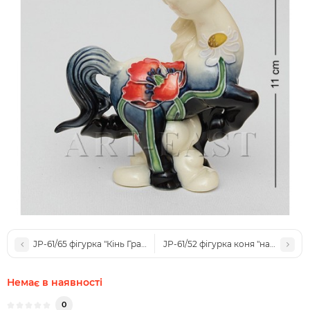
JP-61/65 фігурка "Кінь Грація" (Pavone)
JP-61/52 фігурка коня "найкраща 
Немає в наявності
0