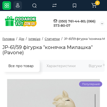
0
(050) 761-44-80; (066)
573-80-07
Головна
Дім
Інтер'єр
Статуетки
JP-61/59 фігурка "конячка М
JP-61/59 фігурка "конячка Милашка"
(Pavone)
0
Все про товар
Характеристики
Відгуки
Популярний