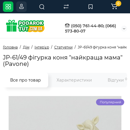
0
(050) 761-44-80; (066)
573-80-07
Головна
Дім
Інтер'єр
Статуетки
JP-61/49 фігурка коня "найк
JP-61/49 фігурка коня "найкраща мама"
(Pavone)
0
Все про товар
Характеристики
Відгуки
Популярний