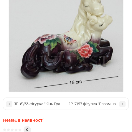
JP-61/63 фігурка "Кінь Грація" (Pavone)
JP-71/17 фігурка "Разом назавжди"
Немає в наявності
0