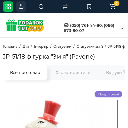
0
(050) 761-44-80; (066)
573-80-07
Головна
Дім
Інтер'єр
Статуетки
Статуетки змій
JP-51/18 фі
JP-51/18 фігурка "Змія" (Pavone)
0
Все про товар
Характеристики
Відгуки
Популярний