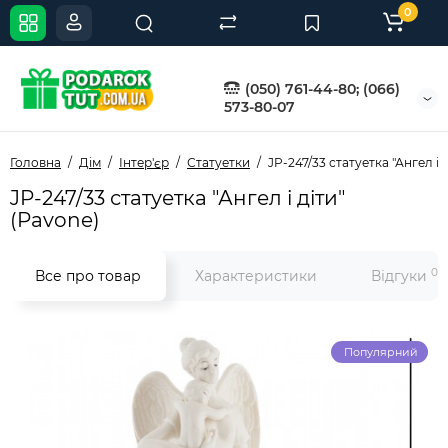
0
(050) 761-44-80; (066)
573-80-07
Головна
Дім
Інтер'єр
Статуетки
JP-247/33 статуетка "Ангел і 
JP-247/33 статуетка "Ангел і діти"
(Pavone)
0
Все про товар
Характеристики
Відгуки
Популярний