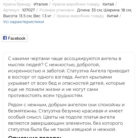
Країна бренду
Италия
Країна-виробник товару
Китай
Артикул
107027
Розміри упаковки
Длина: 35 см; Ширина: 18 см;
Высота: 13.5 см; Вес: 1.3 кг.
Країна-виробник товару
Китай
Усі характеристики
Facebook
С какими чертами чаще ассоциируются ангелы в
мыслях людей? С нежностью, добротой,
искренностью и заботой. Статуэтка Ангела приводит
в восторг от одного взгляда. Ангел крыльями
укрывает от всех бед и опасностей детей, которые
еще не познали жизни и не могут сами
противостоять всем трудностям.
Рядом с нежным, добрым ангелом они спокойны и
безмятежны. Статуэтка безумно красивая и имеет
особый смысл. Цветы на подоле платья ангела
являются завершающим элементом, без которого
статуэтка была бы не такой изящной и нежной.