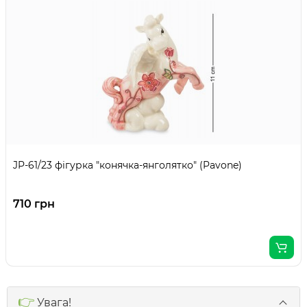
JP-61/23 фігурка "конячка-янголятко" (Pavone)
710 грн
👉
Увага!