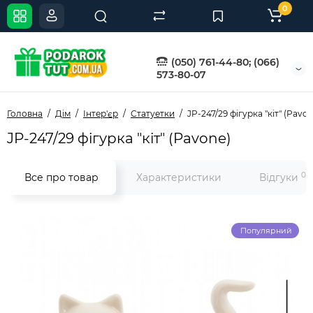
0
(050) 761-44-80; (066)
573-80-07
Головна
Дім
Інтер'єр
Статуетки
JP-247/29 фігурка "кіт" (Pavon
JP-247/29 фігурка "кіт" (Pavone)
0
Все про товар
Характеристики
Відгуки
Популярний