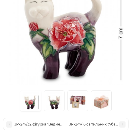
JP-247/32 фігурка "Ведмежа" (Pavone)
JP-247/16 світильник "Абажур" (Pa