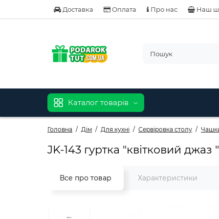
Доставка
Оплата
Про нас
Наш ш
Каталог товарів
Головна
Дім
Для кухні
Сервіровка столу
Чашк
JK-143 гуртка "квітковий джаз "
Все про товар
Характеристики