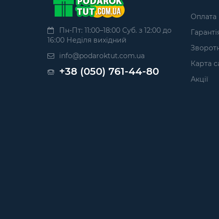
Оплата
Пн-Пт: 11:00–18:00 Суб. з 12:00 до
Гаранті
16:00 Неділя вихідний
Зворотн
info@podaroktut.com.ua
Карта с
+38 (050) 761-44-80
Акції