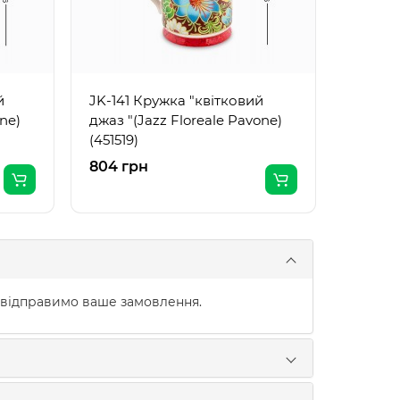
й
JK-141 Кружка "квітковий
ne)
джаз "(Jazz Floreale Pavone)
(451519)
804 грн
804 г
 відправимо ваше замовлення.