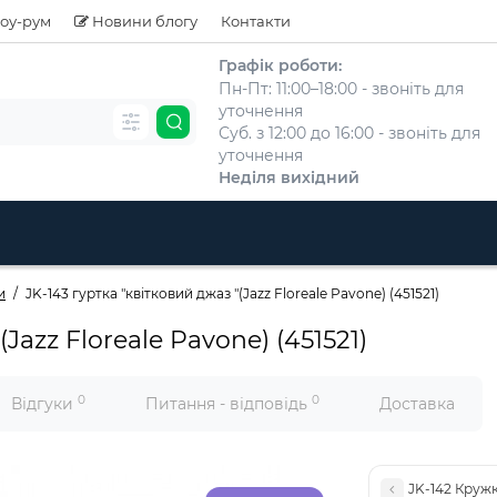
оу-рум
Новини блогу
Контакти
Графік роботи:
Пн-Пт: 11:00–18:00 - звоніть для
уточнення
Суб. з 12:00 до 16:00 - звоніть для
уточнення
Неділя вихідний
и
JK-143 гуртка "квітковий джаз "(Jazz Floreale Pavone) (451521)
(Jazz Floreale Pavone) (451521)
0
0
Відгуки
Питання - відповідь
Доставка
JK-142 Кружк