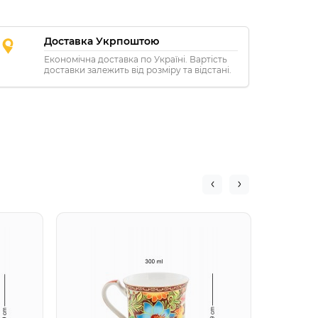
Доставка Укрпоштою
Економічна доставка по Україні. Вартість
доставки залежить від розміру та відстані.
JK-142
джаз "(
(451520