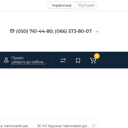
Українська
Русский
(050) 761-44-80; (066) 573-80-07
0
Привіт,
увійдіть до кабінету
а "квітковий джаз "(Jazz Floreale Pavone) (451520)
JK-141 Кружка "квітковий джаз "(Jazz Floreale Pavone