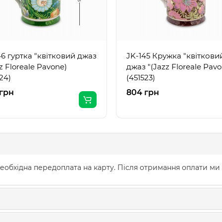
46 гуртка "квітковий джаз
JK-145 Кружка "квіткови
z Floreale Pavone)
джаз "(Jazz Floreale Pavo
24)
(451523)
грн
804 грн
еобхідна передоплата на карту. Після отримання оплати ми