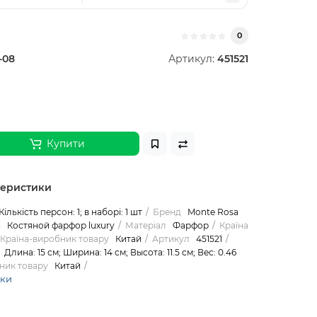
0
-08
Артикул:
451521
Купити
теристики
Кількість персон: 1; в наборі: 1 шт
Бренд
Monte Rosa
я
Костяной фарфор luxury
Матеріал
Фарфор
Країна
Країна-виробник товару
Китай
Артикул
451521
Длина: 15 см; Ширина: 14 см; Высота: 11.5 см; Вес: 0.46
ник товару
Китай
ики