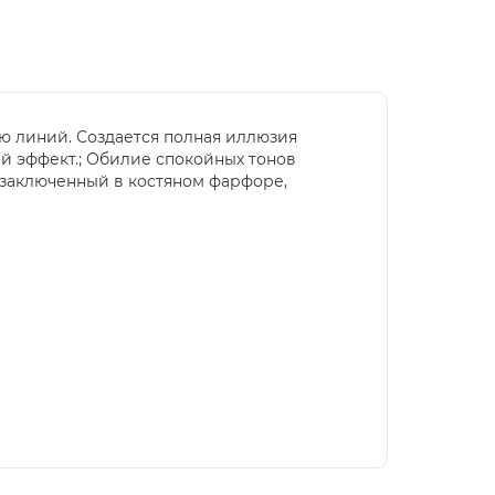
ю линий. Создается полная иллюзия
й эффект.; Обилие спокойных тонов
, заключенный в костяном фарфоре,