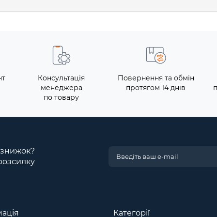
нт
Консультація
Повернення та обмін
менеджера
протягом 14 днів
по товару
і знижок?
розсилку
ація
Категорії