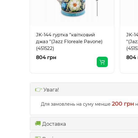
JK-144 гуртка "квітковий
JK-1
джаз "(Jazz Floreale Pavone)
"(Jaz
(451522)
(4515
804 грн
804 
👉
Увага!
200 грн
Для замовлень на суму менше
н
🚚
Доставка