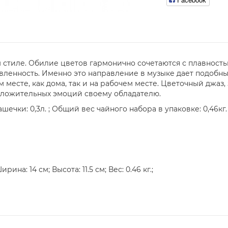
стиле. Обилие цветов гармонично сочетаются с плавность
авленность. Именно это направление в музыке дает подобны
месте, как дома, так и на рабочем месте. Цветочный джаз
оложительных эмоций своему обладателю.
ашечки: 0,3л. ; Общий вес чайного набора в упаковке: 0,46кг.
ина: 14 см; Высота: 11.5 см; Вес: 0.46 кг.;