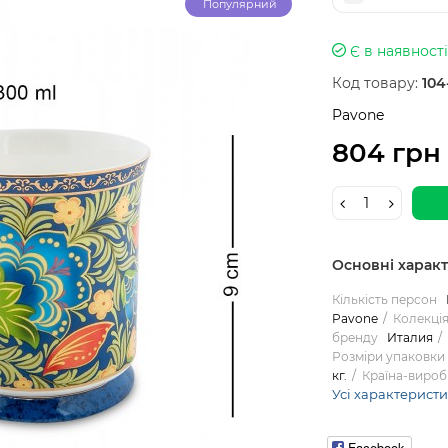
Популярний
Є в наявності
Код товару:
104
Pavone
804 грн
Основні харак
Кількість персон
Pavone
Колекці
бренду
Италия
Розміри упаковки
кг.
Країна-вироб
Усі характерист
Facebook