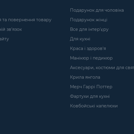
Подарунок для чоловіка
я та повернення товару
Подарунок жінці
ій зв’язок
Все для інтер'єру
айту
Для кухні
Краса і здоров'я
Манікюр і педикюр
Аксесуари, костюми для свя
Крила янгола
Мерч Гаррі Поттер
Фартухи для кухні
Ковбойські капелюхи