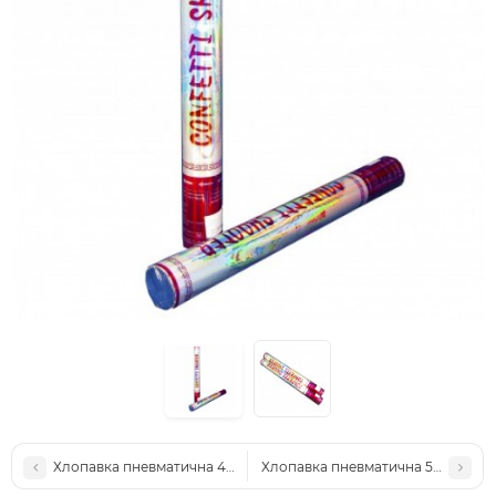
Хлопавка пневматична 40см Lucky Party з кольоровою фольго
Хлопавка пневматична 50см з Єв