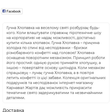
Facebook
Гучна Хлопавка на веселому святі розбурхає будь-
кого. Коли влаштувати справжнє піротехнічне шоу
на корпоративі не надає можливості, достатньо
купити кілька хлопавок. Гучна Хлопавка – приємна
холодка по спині від несподіванки - бризки
різнобарвного конфетті над головою! Хлопавка
оснащена поворотним механізмом. Принцип роботи
його простий: однією рукою тримайте хлопушку, а
іншою – повертайте основу циліндра. Коли механізм
спрацьовує – лунає гучна Хлопавка, а в повітря
летить конфетті із цієї забави. Колекція оригінальних
подарунків та несподіванок інтернет-магазину
Карнавал Жартів дає можливість прикрасити
тематичне свято задерикуватими та незвичайними
деталями.
Доставка