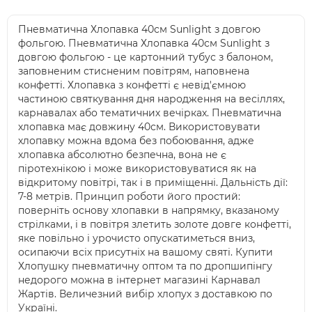
Пневматична Хлопавка 40см Sunlight з довгою
фольгою. Пневматична Хлопавка 40см Sunlight з
довгою фольгою - це картонний тубус з балоном,
заповненим стисненим повітрям, наповнена
конфетті. Хлопавка з конфетті є невід'ємною
частиною святкування дня народження на весіллях,
карнавалах або тематичних вечірках. Пневматична
хлопавка має довжину 40см. Використовувати
хлопавку можна вдома без побоювання, адже
хлопавка абсолютно безпечна, вона не є
піротехнікою і може використовуватися як на
відкритому повітрі, так і в приміщенні. Дальність дії:
7-8 метрів. Принцип роботи його простий:
поверніть основу хлопавки в напрямку, вказаному
стрілками, і в повітря злетить золоте довге конфетті,
яке повільно і урочисто опускатиметься вниз,
осипаючи всіх присутніх на вашому святі. Купити
Хлопушку пневматичну оптом та по дропшипінгу
недорого можна в інтернет магазині Карнавал
Жартів. Величезний вибір хлопух з доставкою по
Україні.