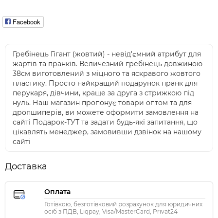
Facebook
Гребінець Гігант (жовтий) - невід'ємний атрибут для
жартів та пранків. Величезний гребінець довжиною
38см виготовлений з міцного та яскравого жовтого
пластику. Просто найкращий подарунок пранк для
перукаря, дівчини, краще за друга з стрижкою під
нуль. Наш магазин пропонує товари оптом та для
дропшиперів, ви можете оформити замовлення на
сайті Подарок-ТУТ та задати будь-які запитання, що
цікавлять менеджер, замовивши дзвінок на нашому
сайті
Доставка
Оплата
Готівкою, безготівковий розрахунок для юридичних
осіб з ПДВ, Liqpay, Visa/MasterCard, Privat24