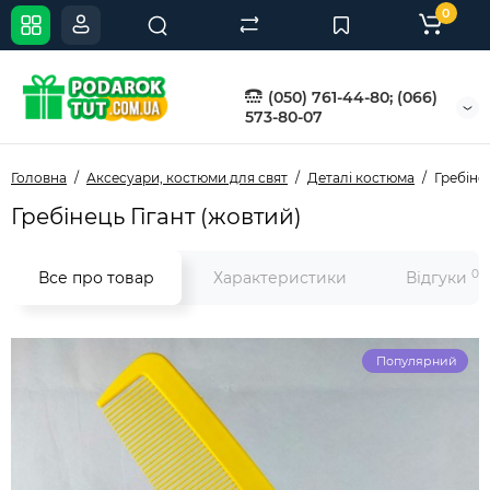
0
(050) 761-44-80; (066)
573-80-07
Головна
Аксесуари, костюми для свят
Деталі костюма
Гребінец
Гребінець Гігант (жовтий)
0
Все про товар
Характеристики
Відгуки
Популярний