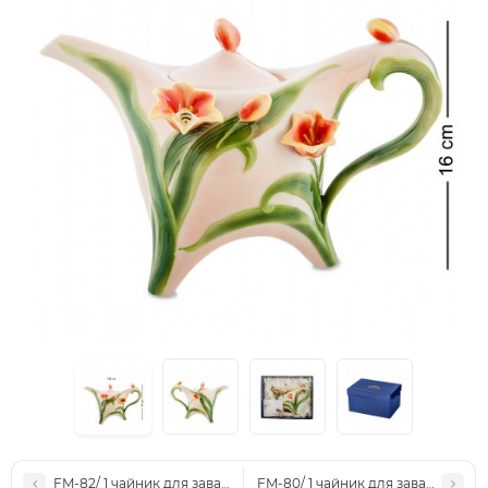
FM-82/ 1 чайник для заварювання "жаби і квіти Канни" (Pavone)
FM-80/ 1 чайник для заварювання 