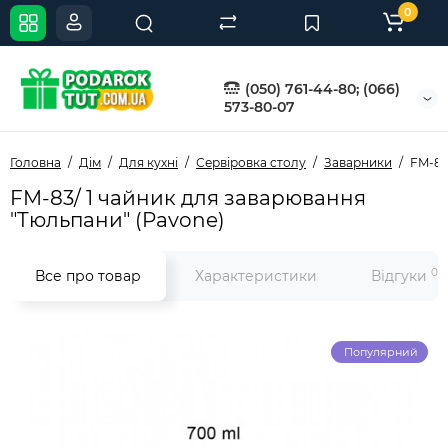
0
(050) 761-44-80; (066)
573-80-07
Головна
Дім
Для кухні
Сервіровка столу
Заварники
FM-83
FM-83/ 1 чайник для заварювання
"Тюльпани" (Pavone)
0
Все про товар
Характеристики
Відгуки
Популярний