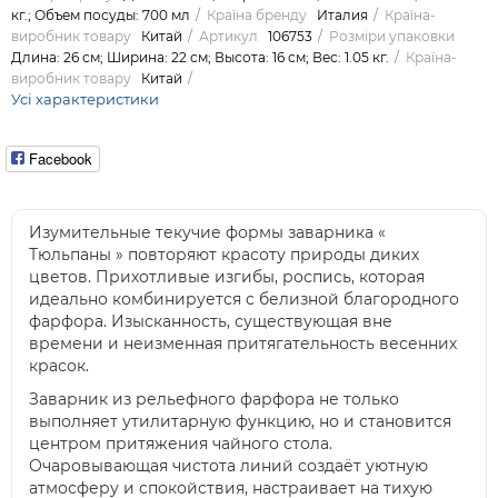
кг.; Объем посуды: 700 мл
Країна бренду
Италия
Країна-
виробник товару
Китай
Артикул
106753
Розміри упаковки
Длина: 26 см; Ширина: 22 см; Высота: 16 см; Вес: 1.05 кг.
Країна-
виробник товару
Китай
Усі характеристики
Facebook
Изумительные текучие формы заварника «
Тюльпаны » повторяют красоту природы диких
цветов. Прихотливые изгибы, роспись, которая
идеально комбинируется с белизной благородного
фарфора. Изысканность, существующая вне
времени и неизменная притягательность весенних
красок.
Заварник из рельефного фарфора не только
выполняет утилитарную функцию, но и становится
центром притяжения чайного стола.
Очаровывающая чистота линий создаёт уютную
атмосферу и спокойствия, настраивает на тихую