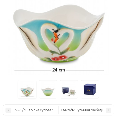
FM-76/ 9 Тарілка супова "Лебеді" (Pavone)
FM-76/12 Супниця "Лебеді" (Pavone