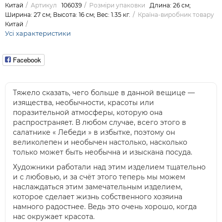
Китай
Артикул
106039
Розміри упаковки
Длина: 26 см;
Ширина: 27 см; Высота: 16 см; Вес: 1.35 кг.
Країна-виробник товару
Китай
Усі характеристики
Facebook
Тяжело сказать, чего больше в данной вещице —
изящества, необычности, красоты или
поразительной атмосферы, которую она
распространяет. В любом случае, всего этого в
салатнике « Лебеди » в избытке, поэтому он
великолепен и необычен настолько, насколько
только может быть необычна и изыскана посуда.
Художники работали над этим изделием тщательно
и с любовью, и за счёт этого теперь мы можем
наслаждаться этим замечательным изделием,
которое сделает жизнь собственного хозяина
намного радостнее. Ведь это очень хорошо, когда
нас окружает красота.