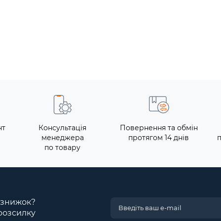
нт
Консультація
Повернення та обмін
менеджера
протягом 14 днів
по товару
і знижок?
розсилку