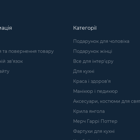
ація
Категорії
Подарунок для чоловіка
я та повернення товару
Подарунок жінці
ій зв’язок
Все для інтер'єру
айту
Для кухні
Краса і здоров'я
Манікюр і педикюр
Аксесуари, костюми для свя
Крила янгола
Мерч Гаррі Поттер
Фартухи для кухні