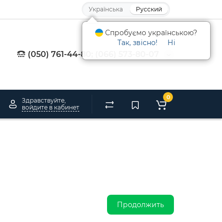
Українська
Русский
Спробуємо українською?
Так, звісно!
Ні
(050) 761-44-80; (066) 573-80-07
0
Здравствуйте,
войдите в кабинет
Продолжить