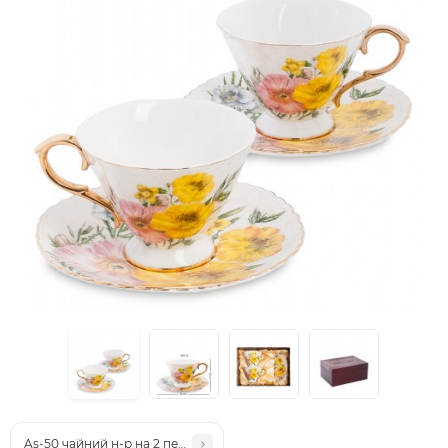
As-50 чайний н-р на 2 перс. "Ізола-Белла" (Pavone)