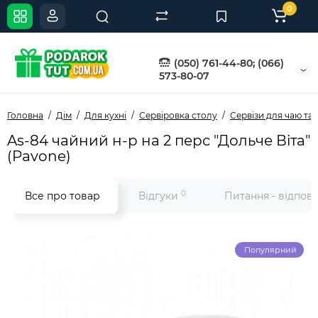
0
(050) 761-44-80; (066)
573-80-07
Головна
Дім
Для кухні
Сервіровка столу
Сервізи для чаю та 
As-84 чайний н-р на 2 перс "Дольче Віта"
(Pavone)
0
Все про товар
Відгуки
Питання - відпов
Популярний